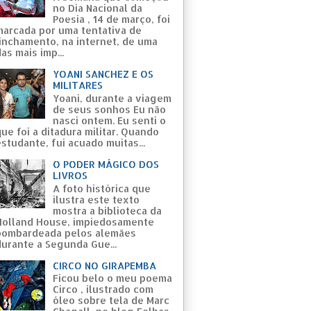
no Dia Nacional da
Poesia , 14 de março, foi
marcada por uma tentativa de
linchamento, na internet, de uma
as mais imp...
YOANI SANCHEZ E OS
MILITARES
Yoani, durante a viagem
de seus sonhos Eu não
nasci ontem. Eu senti o
ue foi a ditadura militar. Quando
studante, fui acuado muitas...
O PODER MÁGICO DOS
LIVROS
A foto histórica que
ilustra este texto
mostra a biblioteca da
Holland House, impiedosamente
bombardeada pelos alemães
durante a Segunda Gue...
CIRCO NO GIRAPEMBA
Ficou belo o meu poema
Circo , ilustrado com
óleo sobre tela de Marc