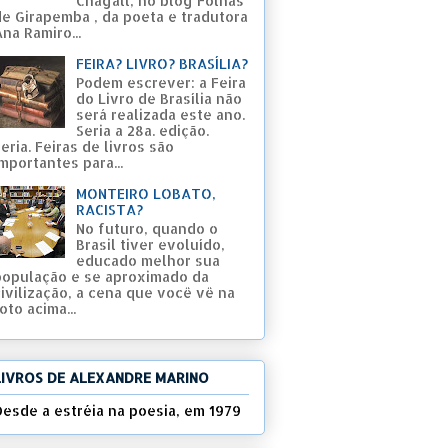
Chagall, no blog Folhas
de Girapemba , da poeta e tradutora
na Ramiro...
FEIRA? LIVRO? BRASÍLIA?
Podem escrever: a Feira
do Livro de Brasília não
será realizada este ano.
Seria a 28a. edição.
eria. Feiras de livros são
mportantes para...
MONTEIRO LOBATO,
RACISTA?
No futuro, quando o
Brasil tiver evoluído,
educado melhor sua
população e se aproximado da
civilização, a cena que você vê na
oto acima...
LIVROS DE ALEXANDRE MARINO
Desde a estréia na poesia, em 1979