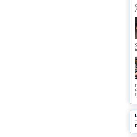
A
S
i
f