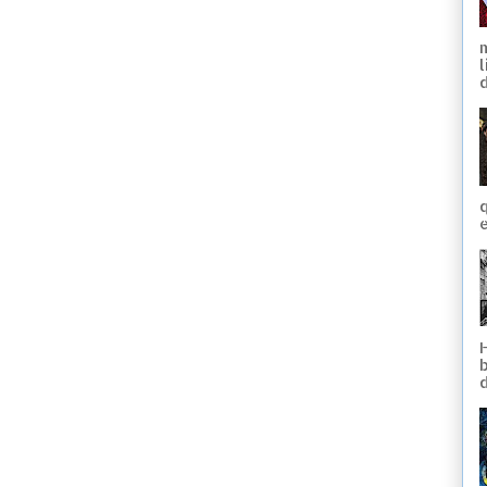
d
q
e