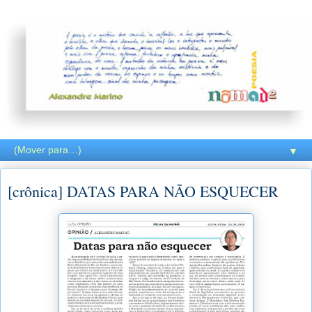
▼
[crônica] DATAS PARA NÃO ESQUECER