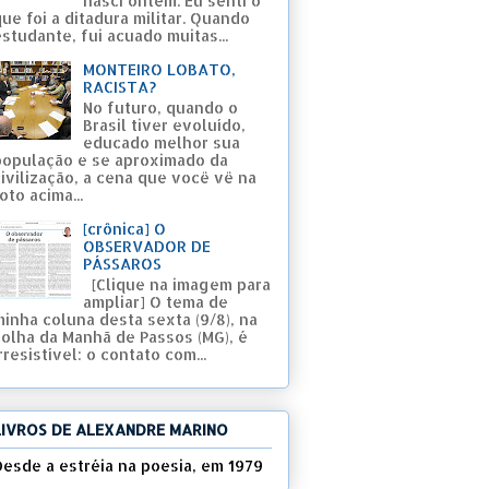
nasci ontem. Eu senti o
ue foi a ditadura militar. Quando
studante, fui acuado muitas...
MONTEIRO LOBATO,
RACISTA?
No futuro, quando o
Brasil tiver evoluído,
educado melhor sua
população e se aproximado da
civilização, a cena que você vê na
oto acima...
[crônica] O
OBSERVADOR DE
PÁSSAROS
[Clique na imagem para
ampliar] O tema de
minha coluna desta sexta (9/8), na
Folha da Manhã de Passos (MG), é
rresistível: o contato com...
LIVROS DE ALEXANDRE MARINO
Desde a estréia na poesia, em 1979