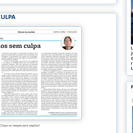
CULPA
j
d
Clique na imagem para ampliar]