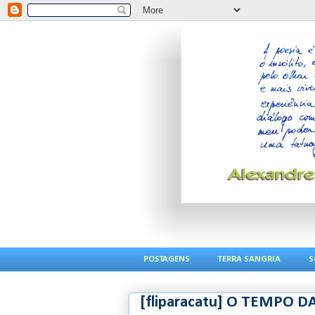
POSTAGENS
TERRA SANGRIA
S
[fliparacatu] O TEMPO D