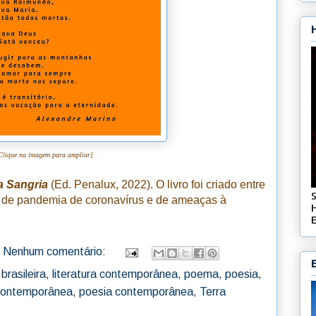
Clique na imagem para ampliar]
a Sangria
(Ed. Penalux, 2022). O livro foi criado entre
o de pandemia de coronavírus e de ameaças à
E
Nenhum comentário:
 brasileira
,
literatura contemporânea
,
poema
,
poesia
,
 contemporânea
,
poesia contemporânea
,
Terra