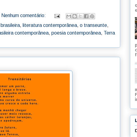
q
e
Nenhum comentário:
 brasileira
,
literatura contemporânea
,
o transeunte
,
asileira contemporânea
,
poesia contemporânea
,
Terra
f
i