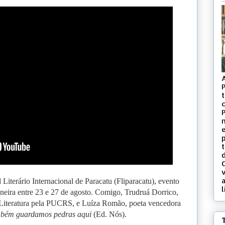
t
c
d
v
 Literário Internacional de Paracatu (Fliparacatu), evento
l
mineira entre 23 e 27 de agosto. Comigo, Trudruá Dorrico,
 Literatura pela PUCRS, e Luíza Romão, poeta vencedora
bém guardamos pedras aqui
(Ed. Nós).