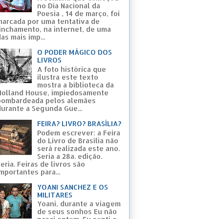
no Dia Nacional da
Poesia , 14 de março, foi
marcada por uma tentativa de
linchamento, na internet, de uma
as mais imp...
O PODER MÁGICO DOS
LIVROS
A foto histórica que
ilustra este texto
mostra a biblioteca da
Holland House, impiedosamente
bombardeada pelos alemães
durante a Segunda Gue...
FEIRA? LIVRO? BRASÍLIA?
Podem escrever: a Feira
do Livro de Brasília não
será realizada este ano.
Seria a 28a. edição.
eria. Feiras de livros são
mportantes para...
YOANI SANCHEZ E OS
MILITARES
Yoani, durante a viagem
de seus sonhos Eu não