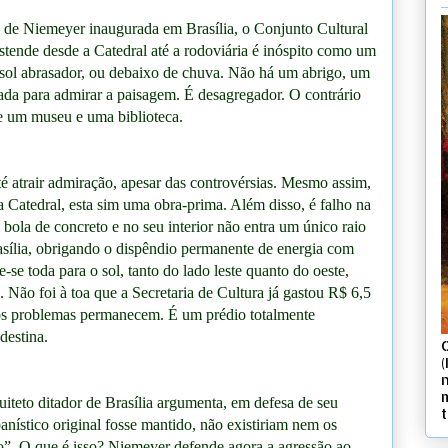
a de Niemeyer inaugurada em Brasília, o Conjunto Cultural
tende desde a Catedral até a rodoviária é inóspito como um
sol abrasador, ou debaixo de chuva. Não há um abrigo, um
ada para admirar a paisagem. É desagregador. O contrário
e um museu e uma biblioteca.
té atrair admiração, apesar das controvérsias. Mesmo assim,
a Catedral, esta sim uma obra-prima. Além disso, é falho na
ola de concreto e no seu interior não entra um único raio
rasília, obrigando o dispêndio permanente de energia com
re-se toda para o sol, tanto do lado leste quanto do oeste,
 Não foi à toa que a Secretaria de Cultura já gastou R$ 6,5
tos problemas permanecem. É um prédio totalmente
destina.
(
uiteto ditador de Brasília argumenta, em defesa de seu
banístico original fosse mantido, não existiriam nem os
”. O que é isso? Niemeyer defende agora a agressão ao