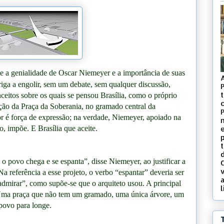
e a genialidade de Oscar Niemeyer e a importância de suas
riga a engolir, sem um debate, sem qualquer discussão,
t
ceitos sobre os quais se pensou Brasília, como o próprio
c
ão da Praça da Soberania, no gramado central da
r é força de expressão; na verdade, Niemeyer, apoiado na
o, impõe. E Brasília que aceite.
d
o povo chega e se espanta”, disse Niemeyer, ao justificar a
v
a referência a esse projeto, o verbo “espantar” deveria ser
 “admirar”, como supõe-se que o arquiteto usou. A principal
l
z. Uma praça que não tem um gramado, uma única árvore, um
 povo para longe.