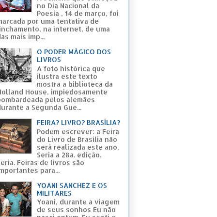
no Dia Nacional da
Poesia , 14 de março, foi
marcada por uma tentativa de
linchamento, na internet, de uma
as mais imp...
O PODER MÁGICO DOS
LIVROS
A foto histórica que
ilustra este texto
mostra a biblioteca da
Holland House, impiedosamente
bombardeada pelos alemães
durante a Segunda Gue...
FEIRA? LIVRO? BRASÍLIA?
Podem escrever: a Feira
do Livro de Brasília não
será realizada este ano.
Seria a 28a. edição.
eria. Feiras de livros são
mportantes para...
YOANI SANCHEZ E OS
MILITARES
Yoani, durante a viagem
de seus sonhos Eu não