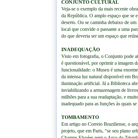
CONJUNTO CULTURAL
Veja-se o exemplo da mais recente obr
da República. O amplo espaço que se es
deserto. Ou se caminha debaixo de um 
local que convide o passante a uma par
do que deveria ser um espaço que reún
INADEQUAÇÃO
Visto em fotografia, o Conjunto pode a
é questionável, por oprimir a imagem d
funcionalidade: o Museu é uma enorme b
da intensa luz natural disponível em B
iluminação artificial. Já a Biblioteca ab
inviabilizando a armazenagem de livros.
milhões para a sua readaptação, e mui
inadequado para as funções às quais se 
TOMBAMENTO
Em artigo no Correio Braziliense, o arq
projeto, que em Paris, “se seu plano ur
Champs Elysées nem o Arco do Triunfo