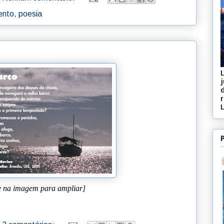
ento
,
poesia
j
d
e na imagem para ampliar]