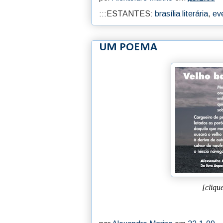
:::ESTANTES:
brasília literária
,
ev
UM POEMA
[cliqu