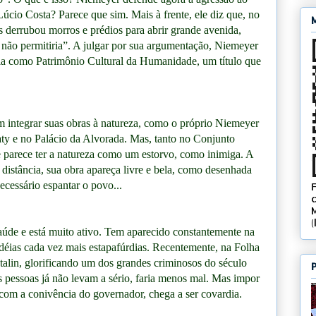
 Lúcio Costa? Parece que sim. Mais à frente, ele diz que, no
os derrubou morros e prédios para abrir grande avenida,
ão permitiria”. A julgar por sua argumentação, Niemeyer
a como Patrimônio Cultural da Humanidade, um título que
m integrar suas obras à natureza, como o próprio Niemeyer
aty e no Palácio da Alvorada. Mas, tanto no Conjunto
le parece ter a natureza como um estorvo, como inimiga. A
a distância, sua obra apareça livre e bela, como desenhada
ecessário espantar o povo...
aúde e está muito ativo. Tem aparecido constantemente na
déias cada vez mais estapafúrdias. Recentemente, na Folha
talin, glorificando um dos grandes criminosos do século
 pessoas já não levam a sério, faria menos mal. Mas impor
, com a conivência do governador, chega a ser covardia.