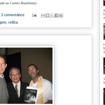
tada ao Correio Braziliense]
3 comentários:
d
agem
,
reflita
S
i