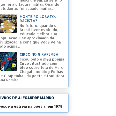
nasci ontem. Eu senti o
ue foi a ditadura militar. Quando
studante, fui acuado muitas...
MONTEIRO LOBATO,
RACISTA?
No futuro, quando o
Brasil tiver evoluído,
educado melhor sua
população e se aproximado da
civilização, a cena que você vê na
oto acima...
CIRCO NO GIRAPEMBA
Ficou belo o meu poema
Circo , ilustrado com
óleo sobre tela de Marc
Chagall, no blog Folhas
de Girapemba , da poeta e tradutora
na Ramiro...
LIVROS DE ALEXANDRE MARINO
Desde a estréia na poesia, em 1979