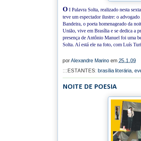
O
I Palavra Solta, realizado nesta sext
teve um espectador ilustre: o advogad
Bandeira, o poeta homenageado da noit
União, vive em Brasília e se dedica a p
presença de Antônio Manuel foi uma bel
Solta. Aí está ele na foto, com Luís Turi
por
Alexandre Marino
em
25.1.09
:::ESTANTES:
brasília literária
,
ev
NOITE DE POESIA