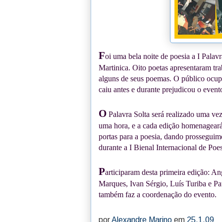
F
oi uma bela noite de poesia a I Palavr
Martinica. Oito poetas apresentaram t
alguns de seus poemas. O público ocup
caiu antes e durante prejudicou o event
O
Palavra Solta será realizado uma ve
uma hora, e a cada edição homenageará 
portas para a poesia, dando prosseguime
durante a I Bienal Internacional de Poe
P
articiparam desta primeira edição: An
Marques, Ivan Sérgio, Luís Turiba e Pa
também faz a coordenação do evento.
por
Alexandre Marino
em
25.1.09