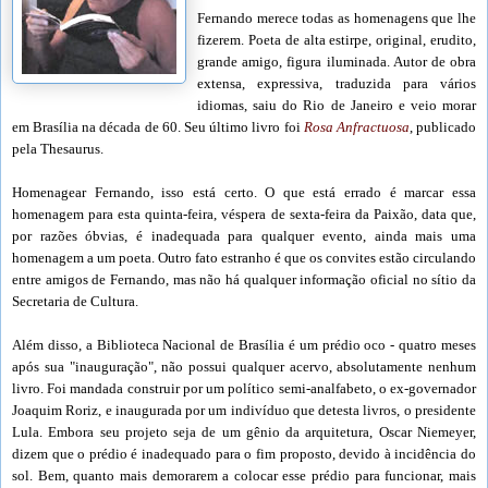
Fernando merece todas as homenagens que lhe
fizerem. Poeta de alta estirpe, original, erudito,
grande amigo, figura iluminada. Autor de obra
extensa, expressiva, traduzida para vários
idiomas, saiu do Rio de Janeiro e veio morar
em Brasília na década de 60. Seu último livro foi
Rosa Anfractuosa
, publicado
pela Thesaurus.
Homenagear Fernando, isso está certo. O que está errado é marcar essa
homenagem para esta quinta-feira, véspera de sexta-feira da Paixão, data que,
por razões óbvias, é inadequada para qualquer evento, ainda mais uma
homenagem a um poeta. Outro fato estranho é que os convites estão circulando
entre amigos de Fernando, mas não há qualquer informação oficial no sítio da
Secretaria de Cultura.
Além disso, a Biblioteca Nacional de Brasília é um prédio oco - quatro meses
após sua "inauguração", não possui qualquer acervo, absolutamente nenhum
livro. Foi mandada construir por um político semi-analfabeto, o ex-governador
Joaquim Roriz, e inaugurada por um indivíduo que detesta livros, o presidente
Lula. Embora seu projeto seja de um gênio da arquitetura, Oscar Niemeyer,
dizem que o prédio é inadequado para o fim proposto, devido à incidência do
sol. Bem, quanto mais demorarem a colocar esse prédio para funcionar, mais