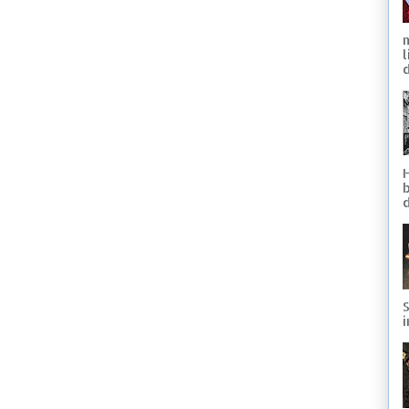
d
S
i