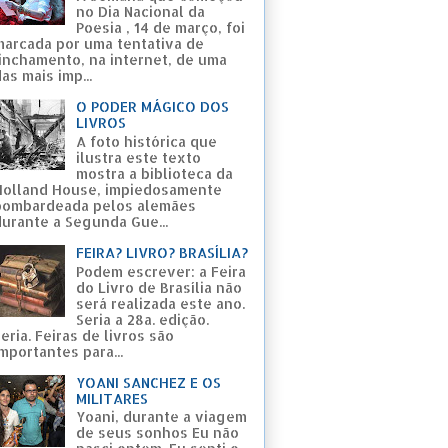
no Dia Nacional da
Poesia , 14 de março, foi
marcada por uma tentativa de
linchamento, na internet, de uma
as mais imp...
O PODER MÁGICO DOS
LIVROS
A foto histórica que
ilustra este texto
mostra a biblioteca da
Holland House, impiedosamente
bombardeada pelos alemães
durante a Segunda Gue...
FEIRA? LIVRO? BRASÍLIA?
Podem escrever: a Feira
do Livro de Brasília não
será realizada este ano.
Seria a 28a. edição.
eria. Feiras de livros são
mportantes para...
YOANI SANCHEZ E OS
MILITARES
Yoani, durante a viagem
de seus sonhos Eu não