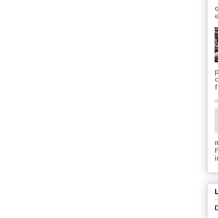
q
e
f
i