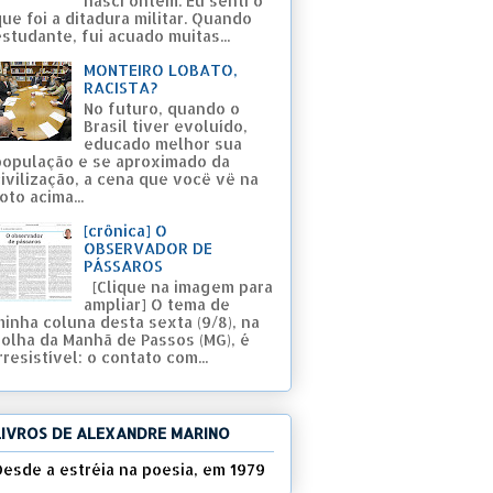
nasci ontem. Eu senti o
ue foi a ditadura militar. Quando
studante, fui acuado muitas...
MONTEIRO LOBATO,
RACISTA?
No futuro, quando o
Brasil tiver evoluído,
educado melhor sua
população e se aproximado da
civilização, a cena que você vê na
oto acima...
[crônica] O
OBSERVADOR DE
PÁSSAROS
[Clique na imagem para
ampliar] O tema de
minha coluna desta sexta (9/8), na
Folha da Manhã de Passos (MG), é
rresistível: o contato com...
LIVROS DE ALEXANDRE MARINO
Desde a estréia na poesia, em 1979