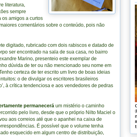
 literatura,
exões sempre
 os amigos a curtos
i maiores comentários sobre o conteúdo, pois não
ete digitado, rubricado com dois rabiscos e datado de
orpo ser encontrado na sala de sua casa, no bairro
lexandre Marino, presenteio este exemplar de
 “Tenho dúvida de ter ou não mencionado seu nome em
Tenho certeza de ter escrito um livro de boas ideias
tuitos: o de divulgar os escritores brasileiros
o’, à crítica tendenciosa e aos vendedores de pedras
ertamente permanecerá
um mistério o caminho
(
rcorrido pelo livro, desde que o próprio Nilto Maciel o
vou aos correios até que o apanhei na caixa de
orrespondências. É possível que o volume tenha
cado esquecido em algum centro de distribuição,