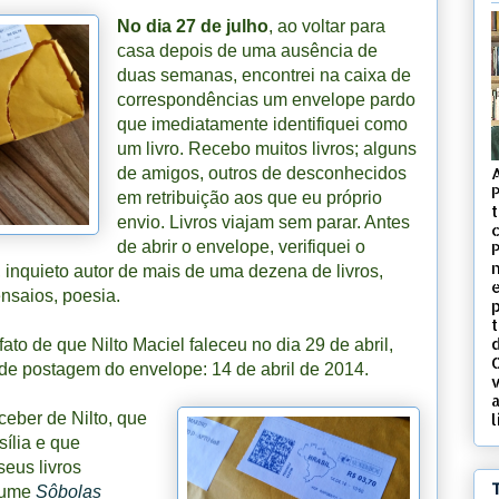
No dia 27 de julho
, ao voltar para
casa depois de uma ausência de
duas semanas, encontrei na caixa de
correspondências um envelope pardo
que imediatamente identifiquei como
um livro. Recebo muitos livros; alguns
de amigos, outros de desconhecidos
em retribuição aos que eu próprio
t
envio. Livros viajam sem parar. Antes
c
de abrir o envelope, verifiquei o
, inquieto autor de mais de uma dezena de livros,
ensaios, poesia.
d
 fato de que Nilto Maciel faleceu no dia 29 de abril,
a de postagem do envelope: 14 de abril de 2014.
v
ceber de Nilto, que
l
ília e que
eus livros
olume
Sôbolas