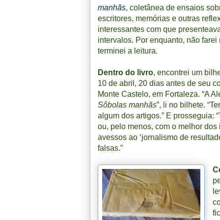
manhãs
, coletânea de ensaios sobre
escritores, memórias e outras refl
interessantes com que presenteava
intervalos. Por enquanto, não fare
terminei a leitura.
Dentro do livro
, encontrei um bilh
10 de abril, 20 dias antes de seu c
Monte Castelo, em Fortaleza. “A A
Sôbolas manhãs
”, li no bilhete.
algum dos artigos.” E prosseguia: “
ou, pelo menos, com o melhor dos in
avessos ao ‘jornalismo de resultad
falsas.”
C
pe
le
c
fi