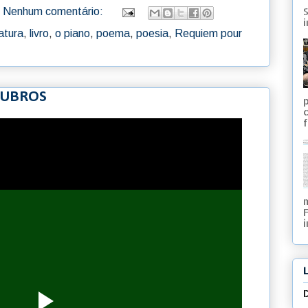
Nenhum comentário:
S
i
ratura
,
livro
,
o piano
,
poema
,
poesia
,
Requiem pour
RUBROS
f
i