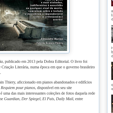
d
ia
, publicado em 2013 pela Dobra Editorial. O livro foi
 Criação Literária, numa época em que o governo brasileiro
.
in Thiery, aficcionado em pianos abandonados e edifícios
q
s
Requiem pour pianos
, disponível em seu site
e
m é uma das mais interessantes coleções de fotos daquela rede
he
Guardian
,
Der Spiegel
,
El Pais
,
Daily Mail
, entre