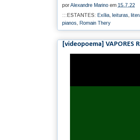
por
Alexandre Marino
em
15.7.22
:::ESTANTES:
Exília
,
leituras
,
lite
pianos
,
Romain Thery
[videopoema] VAPORES 