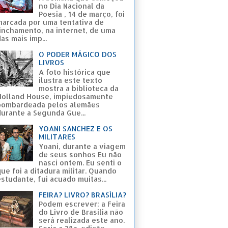
no Dia Nacional da
Poesia , 14 de março, foi
marcada por uma tentativa de
linchamento, na internet, de uma
as mais imp...
O PODER MÁGICO DOS
LIVROS
A foto histórica que
ilustra este texto
mostra a biblioteca da
Holland House, impiedosamente
bombardeada pelos alemães
durante a Segunda Gue...
YOANI SANCHEZ E OS
MILITARES
Yoani, durante a viagem
de seus sonhos Eu não
nasci ontem. Eu senti o
ue foi a ditadura militar. Quando
studante, fui acuado muitas...
FEIRA? LIVRO? BRASÍLIA?
Podem escrever: a Feira
do Livro de Brasília não
será realizada este ano.