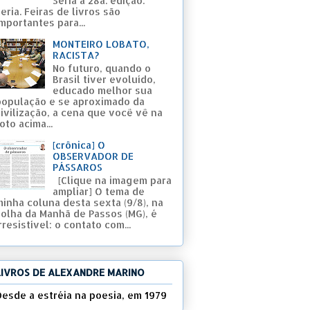
Seria a 28a. edição.
eria. Feiras de livros são
mportantes para...
MONTEIRO LOBATO,
RACISTA?
No futuro, quando o
Brasil tiver evoluído,
educado melhor sua
população e se aproximado da
civilização, a cena que você vê na
oto acima...
[crônica] O
OBSERVADOR DE
PÁSSAROS
[Clique na imagem para
ampliar] O tema de
minha coluna desta sexta (9/8), na
Folha da Manhã de Passos (MG), é
rresistível: o contato com...
LIVROS DE ALEXANDRE MARINO
Desde a estréia na poesia, em 1979