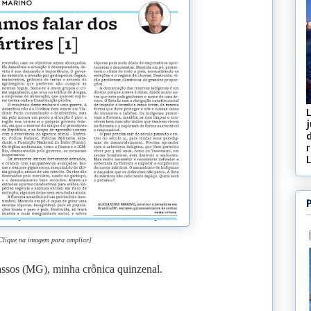
j
d
Clique na imagem para ampliar]
ssos (MG), minha crônica quinzenal.