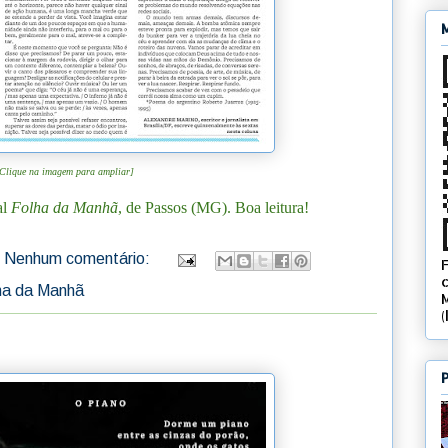
Clique na imagem para ampliar]
al
Folha da Manhã
, de Passos (MG). Boa leitura!
Nenhum comentário:
ha da Manhã