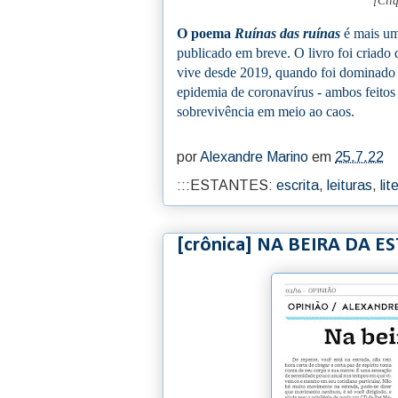
[Cli
O poema
Ruínas das ruínas
é mais um
publicado em breve. O livro foi criado 
vive desde 2019, quando foi dominado p
epidemia de coronavírus - ambos feitos
sobrevivência em meio ao caos.
por
Alexandre Marino
em
25.7.22
:::ESTANTES:
escrita
,
leituras
,
lit
[crônica] NA BEIRA DA 