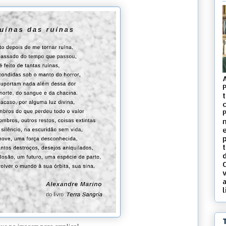
t
c
d
v
l