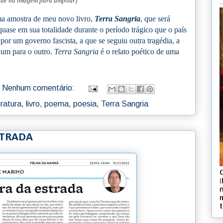
que na imagem para ampliar]
a amostra de meu novo livro,
Terra Sangria
, que será
quase em sua totalidade durante o período trágico que o país
or um governo fascista, a que se seguiu outra tragédia, a
 um para o outro.
Terra Sangria
é o relato poético de uma
Nenhum comentário:
eratura
,
livro
,
poema
,
poesia
,
Terra Sangria
ESTRADA
(