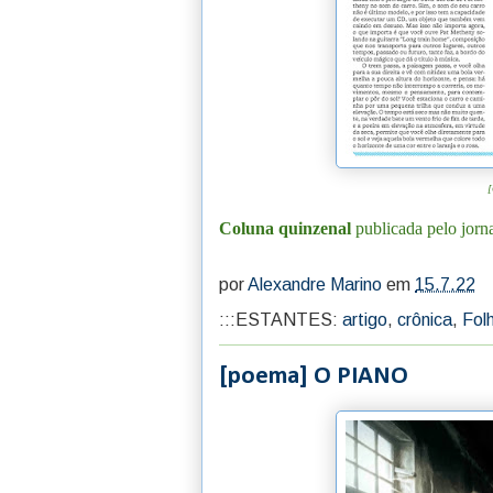
[
Coluna quinzenal
publicada pelo jorn
por
Alexandre Marino
em
15.7.22
:::ESTANTES:
artigo
,
crônica
,
Fol
[poema] O PIANO