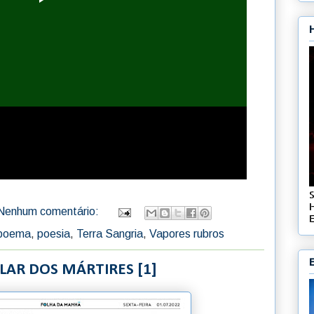
Nenhum comentário:
E
poema
,
poesia
,
Terra Sangria
,
Vapores rubros
ALAR DOS MÁRTIRES [1]