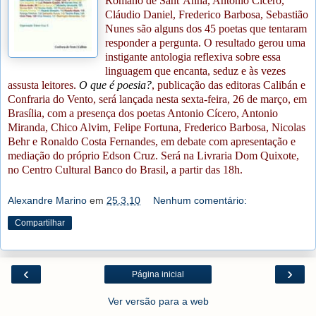
Romano de Sant´Anna, Antonio Cícero,
Cláudio Daniel, Frederico Barbosa, Sebastião
Nunes são alguns dos 45 poetas que tentaram
responder a pergunta. O resultado gerou uma
instigante antologia reflexiva sobre essa
linguagem que encanta, seduz e às vezes
assusta leitores.
O que é poesia?
, publicação das editoras Calibán e
Confraria do Vento, será lançada nesta sexta-feira, 26 de março, em
Brasília, com a presença dos poetas Antonio Cícero, Antonio
Miranda, Chico Alvim, Felipe Fortuna, Frederico Barbosa, Nicolas
Behr e Ronaldo Costa Fernandes, em debate com apresentação e
mediação do próprio Edson Cruz. Será na Livraria Dom Quixote,
no Centro Cultural Banco do Brasil, a partir das 18h.
Alexandre Marino
em
25.3.10
Nenhum comentário:
Compartilhar
‹
›
Página inicial
Ver versão para a web