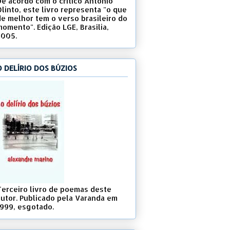
De acordo com o crítico Antonio
Olinto, este livro representa "o que
de melhor tem o verso brasileiro do
momento". Edição LGE, Brasília,
2005.
O DELÍRIO DOS BÚZIOS
Terceiro livro de poemas deste
autor. Publicado pela Varanda em
1999, esgotado.