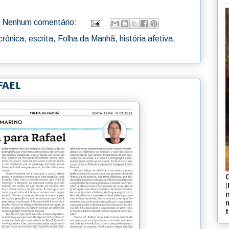
Nenhum comentário:
crônica
,
escrita
,
Folha da Manhã
,
história afetiva
,
FAEL
(