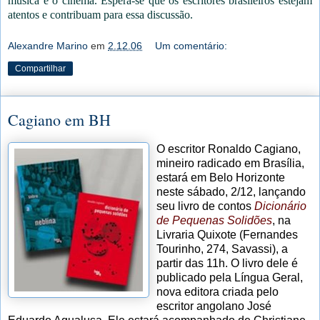
música e o cinema. Espera-se que os escritores brasileiros estejam
atentos e contribuam para essa discussão.
Alexandre Marino
em
2.12.06
Um comentário:
Compartilhar
Cagiano em BH
O escritor Ronaldo Cagiano,
mineiro radicado em Brasília,
estará em Belo Horizonte
neste sábado, 2/12, lançando
seu livro de contos
Dicionário
de Pequenas Solidões
, na
Livraria Quixote (Fernandes
Tourinho, 274, Savassi), a
partir das 11h. O livro dele é
publicado pela Língua Geral,
nova editora criada pelo
escritor angolano José