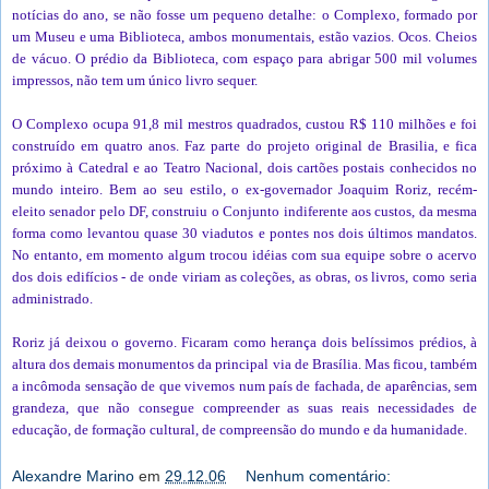
notícias do ano, se não fosse um pequeno detalhe: o Complexo, formado por
um Museu e uma Biblioteca, ambos monumentais, estão vazios. Ocos. Cheios
de vácuo. O prédio da Biblioteca, com espaço para abrigar 500 mil volumes
impressos, não tem um único livro sequer.
O Complexo ocupa 91,8 mil mestros quadrados, custou R$ 110 milhões e foi
construído em quatro anos. Faz parte do projeto original de Brasilia, e fica
próximo à Catedral e ao Teatro Nacional, dois cartões postais conhecidos no
mundo inteiro. Bem ao seu estilo, o ex-governador Joaquim Roriz, recém-
eleito senador pelo DF, construiu o Conjunto indiferente aos custos, da mesma
forma como levantou quase 30 viadutos e pontes nos dois últimos mandatos.
No entanto, em momento algum trocou idéias com sua equipe sobre o acervo
dos dois edifícios - de onde viriam as coleções, as obras, os livros, como seria
administrado.
Roriz já deixou o governo. Ficaram como herança dois belíssimos prédios, à
altura dos demais monumentos da principal via de Brasília. Mas ficou, também
a incômoda sensação de que vivemos num país de fachada, de aparências, sem
grandeza, que não consegue compreender as suas reais necessidades de
educação, de formação cultural, de compreensão do mundo e da humanidade.
Alexandre Marino
em
29.12.06
Nenhum comentário: