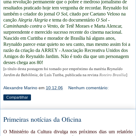
uma revolução permanente que o pobre e medroso jornalismo de
resultados praticado hoje tem vergonha de recordar. Reynaldo foi
também o criador do jornal
O Sol
, citado por Caetano Veloso na
canção
Alegria Alegria
e tema do documentário
O Sol -
Caminhando contra o Vento
, de Tetê Moraes e Marta Alencar,
surpreendente e merecido sucesso recente do cinema nacional.
Nascido em Curitiba e morador de Brasília há alguns anos,
Reynaldo parece estar quieto no seu canto, mas mesmo assim foi a
razão da criação da ARREY - Associação Recreativa Unidos dos
Amigos do Reynaldo Jardim. Não é todo dia que um personagem
desses chega aos 80!
[o título desta postagem foi tomado por empréstimo da matéria
Reynaldo
Jardim da Babilônia
, de Luís Turiba, publicada na revista
Roteiro Brasília
]
Alexandre Marino
em
10.12.06
Nenhum comentário:
Compartilhar
Primeiras notícias da Oficina
O Ministério da Cultura divulga nos próximos dias um relatório