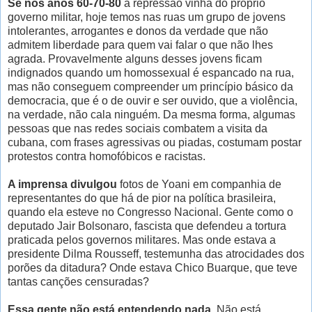
Se nos anos 60-70-80
a repressão vinha do próprio
governo militar, hoje temos nas ruas um grupo de jovens
intolerantes, arrogantes e donos da verdade que não
admitem liberdade para quem vai falar o que não lhes
agrada. Provavelmente alguns desses jovens ficam
indignados quando um homossexual é espancado na rua,
mas não conseguem compreender um princípio básico da
democracia, que é o de ouvir e ser ouvido, que a violência,
na verdade, não cala ninguém. Da mesma forma, algumas
pessoas que nas redes sociais combatem a visita da
cubana, com frases agressivas ou piadas, costumam postar
protestos contra homofóbicos e racistas.
A imprensa divulgou
fotos de Yoani em companhia de
representantes do que há de pior na política brasileira,
quando ela esteve no Congresso Nacional. Gente como o
deputado Jair Bolsonaro, fascista que defendeu a tortura
praticada pelos governos militares. Mas onde estava a
presidente Dilma Rousseff, testemunha das atrocidades dos
porões da ditadura? Onde estava Chico Buarque, que teve
tantas canções censuradas?
Essa gente não está entendendo nada.
Não está