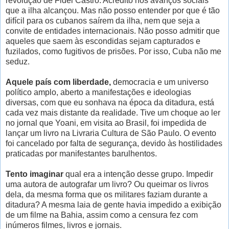
revolução de Fidel Castro. Acredito nos avanços sociais
que a ilha alcançou. Mas não posso entender por que é tão
difícil para os cubanos saírem da ilha, nem que seja a
convite de entidades internacionais. Não posso admitir que
aqueles que saem às escondidas sejam capturados e
fuzilados, como fugitivos de prisões. Por isso, Cuba não me
seduz.
Aquele país com liberdade,
democracia e um universo
político amplo, aberto a manifestações e ideologias
diversas, com que eu sonhava na época da ditadura, está
cada vez mais distante da realidade. Tive um choque ao ler
no jornal que Yoani, em visita ao Brasil, foi impedida de
lançar um livro na Livraria Cultura de São Paulo. O evento
foi cancelado por falta de segurança, devido às hostilidades
praticadas por manifestantes barulhentos.
Tento imaginar
qual era a intenção desse grupo. Impedir
uma autora de autografar um livro? Ou queimar os livros
dela, da mesma forma que os militares faziam durante a
ditadura? A mesma laia de gente havia impedido a exibição
de um filme na Bahia, assim como a censura fez com
inúmeros filmes, livros e jornais.