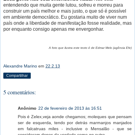
entendendo que muita gente lutou, sofreu e morreu para
construir um país melhor e mais justo, o que só é possível
em ambiente democrático. Eu gostaria muito de viver num
país onde a liberdade de manifestação fosse realidade, mas
por enquanto consigo apenas me envergonhar.
A foto que ilustra este texto é de Edmar Melo (agência Efe)
Alexandre Marino
em
22.2.13
Compartilhar
5 comentários:
Anônimo
22 de fevereiro de 2013 às 16:51
Pois é Zelex,veja aonde chegamos; moleques que pensam
ser de esquerda, tendo por detrás marmanjos manjados
em falcatruas miles - inclusive o Mensalão - que se
consideram donos da verdade como qq outro