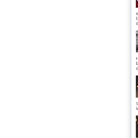
d
S
i