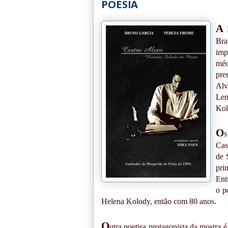
POESIA
A
M
Bra
imp
méd
pre
Alv
Lem
Kol
O
s
Cas
de 
pri
Ent
o p
Helena Kolody, então com 80 anos.
O
utra poetisa protagonista da mostra