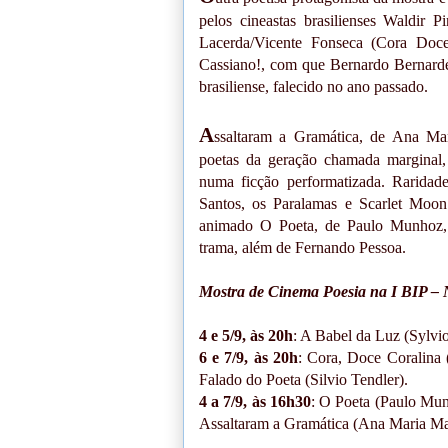
pelos cineastas brasilienses Waldir
Lacerda/Vicente Fonseca (Cora Doc
Cassiano!, com que Bernardo Bernardes
brasiliense, falecido no ano passado.
A
ssaltaram a Gramática, de Ana Ma
poetas da geração chamada marginal
numa ficção performatizada. Rarida
Santos, os Paralamas e Scarlet Moon
animado O Poeta, de Paulo Munhoz,
trama, além de Fernando Pessoa.
Mostra de Cinema Poesia na I BIP – 
4 e 5/9, às 20h
: A Babel da Luz (Sylvi
6 e 7/9, às 20h
: Cora, Doce Coralina
Falado do Poeta (Silvio Tendler).
4 a 7/9, às 16h30
: O Poeta (Paulo Mun
Assaltaram a Gramática (Ana Maria Ma