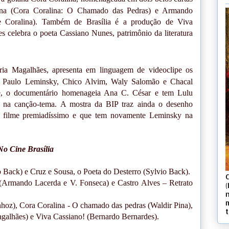
 Pina (Cora Coralina: O Chamado das Pedras) e Armando
e Coralina). Também de Brasília é a produção de Viva
 celebra o poeta Cassiano Nunes, patrimônio da literatura
ria Magalhães, apresenta em linguagem de videoclipe os
, Paulo Leminsky, Chico Alvim, Waly Salomão e Chacal
de, o documentário homenageia Ana C. César e tem Lulu
 na canção-tema. A mostra da BIP traz ainda o desenho
 filme premiadíssimo e que tem novamente Leminsky na
No Cine Brasília
o Back) e Cruz e Sousa, o Poeta do Desterro (Sylvio Back).
 (Armando Lacerda e V. Fonseca) e Castro Alves – Retrato
(
hoz), Cora Coralina - O chamado das pedras (Waldir Pina),
galhães) e Viva Cassiano! (Bernardo Bernardes).