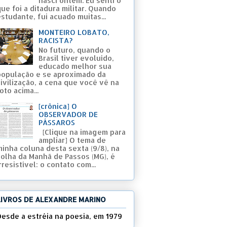
nasci ontem. Eu senti o
ue foi a ditadura militar. Quando
studante, fui acuado muitas...
MONTEIRO LOBATO,
RACISTA?
No futuro, quando o
Brasil tiver evoluído,
educado melhor sua
população e se aproximado da
civilização, a cena que você vê na
oto acima...
[crônica] O
OBSERVADOR DE
PÁSSAROS
[Clique na imagem para
ampliar] O tema de
minha coluna desta sexta (9/8), na
Folha da Manhã de Passos (MG), é
rresistível: o contato com...
LIVROS DE ALEXANDRE MARINO
Desde a estréia na poesia, em 1979