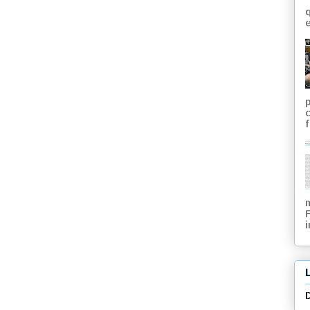
q
e
f
i