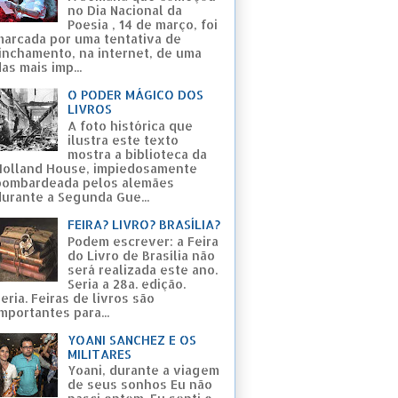
no Dia Nacional da
Poesia , 14 de março, foi
marcada por uma tentativa de
linchamento, na internet, de uma
as mais imp...
O PODER MÁGICO DOS
LIVROS
A foto histórica que
ilustra este texto
mostra a biblioteca da
Holland House, impiedosamente
bombardeada pelos alemães
durante a Segunda Gue...
FEIRA? LIVRO? BRASÍLIA?
Podem escrever: a Feira
do Livro de Brasília não
será realizada este ano.
Seria a 28a. edição.
eria. Feiras de livros são
mportantes para...
YOANI SANCHEZ E OS
MILITARES
Yoani, durante a viagem
de seus sonhos Eu não