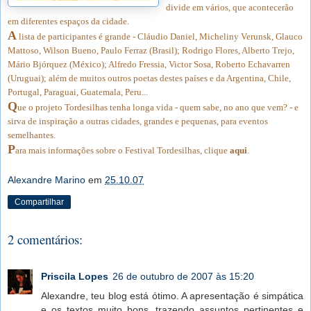
divide em vários, que acontecerão
em diferentes espaços da cidade.
A
lista de participantes é grande - Cláudio Daniel, Micheliny Verunsk, Glauco
Mattoso, Wilson Bueno, Paulo Ferraz (Brasil); Rodrigo Flores, Alberto Trejo,
Mário Bjórquez (México); Alfredo Fressia, Victor Sosa, Roberto Echavarren
(Uruguai); além de muitos outros poetas destes países e da Argentina, Chile,
Portugal, Paraguai, Guatemala, Peru...
Q
ue o projeto Tordesilhas tenha longa vida - quem sabe, no ano que vem? - e
sirva de inspiração a outras cidades, grandes e pequenas, para eventos
semelhantes.
P
ara mais informações sobre o Festival Tordesilhas, clique
aqui
.
Alexandre Marino
em
25.10.07
Compartilhar
2 comentários:
Priscila Lopes
26 de outubro de 2007 às 15:20
Alexandre, teu blog está ótimo. A apresentação é simpática
e os textos muito bons, trazendo assuntos pertinentes e