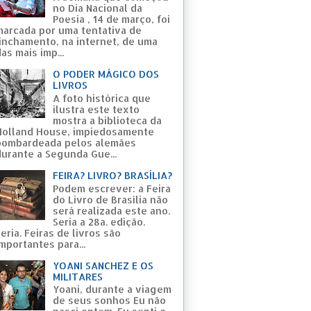
no Dia Nacional da
Poesia , 14 de março, foi
marcada por uma tentativa de
linchamento, na internet, de uma
as mais imp...
O PODER MÁGICO DOS
LIVROS
A foto histórica que
ilustra este texto
mostra a biblioteca da
Holland House, impiedosamente
bombardeada pelos alemães
durante a Segunda Gue...
FEIRA? LIVRO? BRASÍLIA?
Podem escrever: a Feira
do Livro de Brasília não
será realizada este ano.
Seria a 28a. edição.
eria. Feiras de livros são
mportantes para...
YOANI SANCHEZ E OS
MILITARES
Yoani, durante a viagem
de seus sonhos Eu não