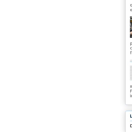
q
e
f
i