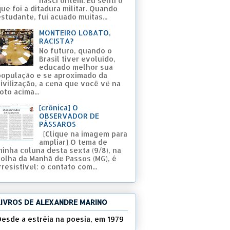
nasci ontem. Eu senti o
ue foi a ditadura militar. Quando
studante, fui acuado muitas...
MONTEIRO LOBATO,
RACISTA?
No futuro, quando o
Brasil tiver evoluído,
educado melhor sua
população e se aproximado da
civilização, a cena que você vê na
oto acima...
[crônica] O
OBSERVADOR DE
PÁSSAROS
[Clique na imagem para
ampliar] O tema de
minha coluna desta sexta (9/8), na
Folha da Manhã de Passos (MG), é
rresistível: o contato com...
LIVROS DE ALEXANDRE MARINO
Desde a estréia na poesia, em 1979