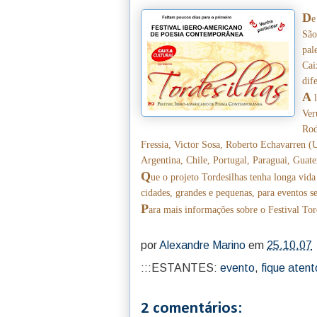
D
e
São
pal
Cai
dif
A
l
Ver
Rod
Fressia, Victor Sosa, Roberto Echavarren (U
Argentina, Chile, Portugal, Paraguai, Guate
Q
ue o projeto Tordesilhas tenha longa vida
cidades, grandes e pequenas, para eventos s
P
ara mais informações sobre o Festival Tor
por
Alexandre Marino
em
25.10.07
:::ESTANTES:
evento
,
fique atent
2 comentários: