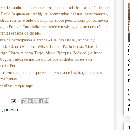
 30 de outubro a 4 de novembro, com entrada franca, o público de
 Paulo (e quem estiver lá) vai acompanhar debates, performances,
estras, recitais e tudo o que pintar sobre poesia. Com patrocínio da
xa, o Festival Tordesilhas se divide em vários, que acontecerão em
erentes espaços da cidade.
ista de participantes é grande - Cláudio Daniel, Micheliny
unsk, Glauco Mattoso, Wilson Bueno, Paulo Ferraz (Brasil);
rigo Flores, Alberto Trejo, Mário Bjórquez (México); Alfredo
t
ruguai); além de muitos outros poetas destes países e da
c
mala, Peru...
 - quem sabe, no ano que vem? - e sirva de inspiração a outras
emelhantes.
desilhas, clique
aqui
.
d
v
l
o
,
poesia