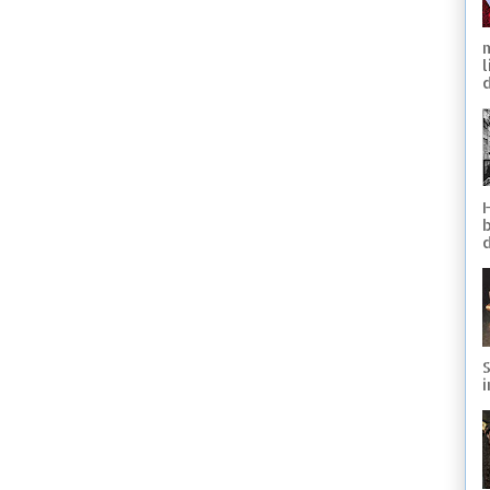
d
S
i