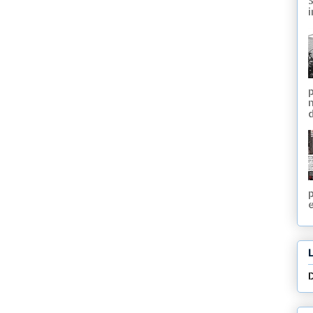
S
i
e