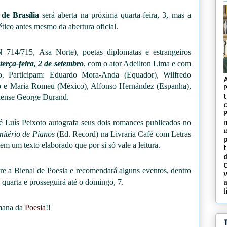
 de Brasília
será aberta na próxima quarta-feira, 3, mas a
ético antes mesmo da abertura oficial.
714/715, Asa Norte), poetas diplomatas e estrangeiros
a
terça-feira, 2 de setembro
, com o ator Adeilton Lima e com
o. Participam: Eduardo Mora-Anda (Equador), Wilfredo
o e Maria Romeu (México), Alfonso Hernández (Espanha),
t
iliense George Durand.
c
osé Luís Peixoto autografa seus dois romances publicados no
itério de Pianos
(Ed. Record) na Livraria Café com Letras
em um texto elaborado que por si só vale a leitura.
d
re a Bienal de Poesia e recomendará alguns eventos, dentro
v
 quarta e prosseguirá até o domingo, 7.
l
emana da
Poesia
!!