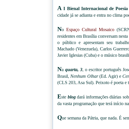
A
I Bienal Internacional de Poesia
cidade já se adianta e entra no clima po
N
o
Espaço Cultural Mosaico
(SCRN 
residentes em Brasília conversam nest
o público e apresentam seu trabalh
Machado (Venezuela), Carlos Guerrer
Javier Iglesias (Cuba) e o músico bras
N
a
quarta, 3
, o escritor português J
Brasil,
Nenhum Olhar
(Ed. Agir) e
Cem
(CLS 203, Asa Sul). Peixoto é poeta e t
E
ste
blog
dará informações diárias sob
da vasta programação que terá início na
Q
ue semana da Pátria, que nada. É s