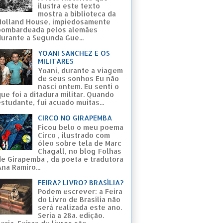
ilustra este texto
mostra a biblioteca da
Holland House, impiedosamente
bombardeada pelos alemães
durante a Segunda Gue...
YOANI SANCHEZ E OS
MILITARES
Yoani, durante a viagem
de seus sonhos Eu não
nasci ontem. Eu senti o
ue foi a ditadura militar. Quando
studante, fui acuado muitas...
CIRCO NO GIRAPEMBA
Ficou belo o meu poema
Circo , ilustrado com
óleo sobre tela de Marc
Chagall, no blog Folhas
de Girapemba , da poeta e tradutora
na Ramiro...
FEIRA? LIVRO? BRASÍLIA?
Podem escrever: a Feira
do Livro de Brasília não
será realizada este ano.
Seria a 28a. edição.