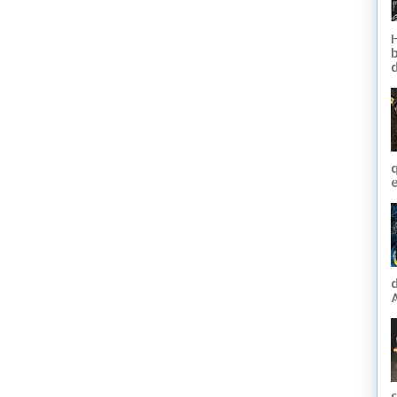
q
e
A