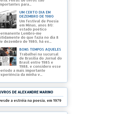
eria. Feiras de livros são
mportantes para...
UM CERTO DIA EM
DEZEMBRO DE 1980
Um festival de Poesia
em Minas, anos 80:
estado poético
permanente Lembro-me
nitidamente do que fazia no dia 8
de dezembro de 1980, há ex...
BONS TEMPOS AQUELES
Trabalhei na sucursal
de Brasília do Jornal do
Brasil entre 1985 e
1988, e considero esse
período a mais importante
xperiência da minha v...
LIVROS DE ALEXANDRE MARINO
Desde a estréia na poesia, em 1979