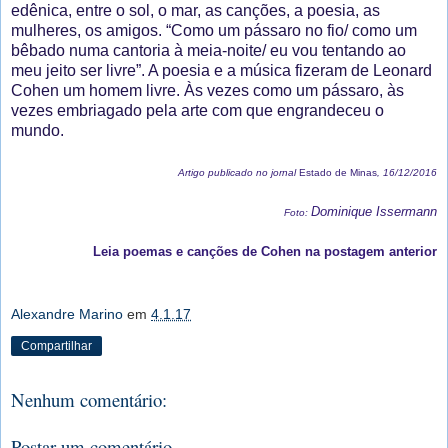
edênica, entre o sol, o mar, as canções, a poesia, as
mulheres, os amigos. “Como um pássaro no fio/ como um
bêbado numa cantoria à meia-noite/ eu vou tentando ao
meu jeito ser livre”. A poesia e a música fizeram de Leonard
Cohen um homem livre. Às vezes como um pássaro, às
vezes embriagado pela arte com que engrandeceu o
mundo.
Artigo publicado no jornal
Estado de Minas
, 16/12/2016
Dominique Issermann
Foto:
Leia poemas e canções de Cohen na postagem anterior
Alexandre Marino
em
4.1.17
Compartilhar
Nenhum comentário:
Postar um comentário