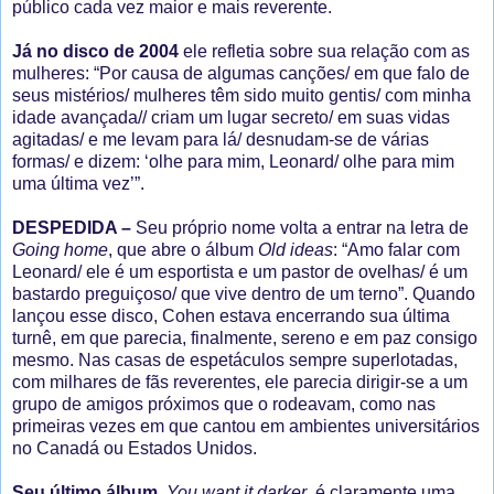
público cada vez maior e mais reverente.
Já no disco de 2004
ele refletia sobre sua relação com as
mulheres: “Por causa de algumas canções/ em que falo de
seus mistérios/ mulheres têm sido muito gentis/ com minha
idade avançada// criam um lugar secreto/ em suas vidas
agitadas/ e me levam para lá/ desnudam-se de várias
formas/ e dizem: ‘olhe para mim, Leonard/ olhe para mim
uma última vez’”.
DESPEDIDA –
Seu próprio nome volta a entrar na letra de
Going home
, que abre o álbum
Old ideas
: “Amo falar com
Leonard/ ele é um esportista e um pastor de ovelhas/ é um
bastardo preguiçoso/ que vive dentro de um terno”. Quando
lançou esse disco, Cohen estava encerrando sua última
turnê, em que parecia, finalmente, sereno e em paz consigo
mesmo. Nas casas de espetáculos sempre superlotadas,
com milhares de fãs reverentes, ele parecia dirigir-se a um
grupo de amigos próximos que o rodeavam, como nas
primeiras vezes em que cantou em ambientes universitários
no Canadá ou Estados Unidos.
Seu último álbum
,
You want it darker
, é claramente uma