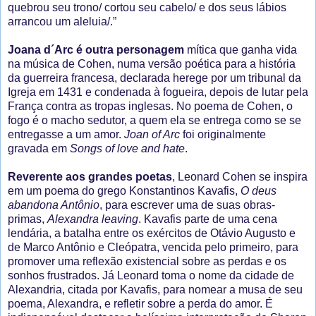
quebrou seu trono/ cortou seu cabelo/ e dos seus lábios
arrancou um aleluia/.”
Joana d´Arc é outra personagem
mítica que ganha vida
na música de Cohen, numa versão poética para a história
da guerreira francesa, declarada herege por um tribunal da
Igreja em 1431 e condenada à fogueira, depois de lutar pela
França contra as tropas inglesas. No poema de Cohen, o
fogo é o macho sedutor, a quem ela se entrega como se se
entregasse a um amor.
Joan of Arc
foi originalmente
gravada em
Songs of love and hate
.
Reverente aos grandes poetas
, Leonard Cohen se inspira
em um poema do grego Konstantinos Kavafis,
O deus
abandona Antônio
, para escrever uma de suas obras-
primas,
Alexandra leaving
. Kavafis parte de uma cena
lendária, a batalha entre os exércitos de Otávio Augusto e
de Marco Antônio e Cleópatra, vencida pelo primeiro, para
promover uma reflexão existencial sobre as perdas e os
sonhos frustrados. Já Leonard toma o nome da cidade de
Alexandria, citada por Kavafis, para nomear a musa de seu
poema, Alexandra, e refletir sobre a perda do amor. É