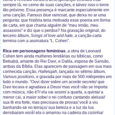
sempre lá, no cerne de suas canções, e talvez isso o torne
tão próximo. Essa presença é marcante especialmente em
uma canção,
Famous blue raincoat
, que deixa no ar uma
pergunta: que história teria motivado esse poema em forma
de carta, em que chama alguém de “meu irmão, meu
assassino” e diz que o perdoa? Na gravação original, do
terceiro álbum,
Songs of love and hate
, a canção-carta
termina com a assinatura “L. Cohen”.
Rica em personagens femininas
, a obra de Leonard
Cohen tem ainda mulheres lendárias ou bíblicas, como
Betsabá, amante do Rei Davi, e Dalila, esposa de Sansão,
ambas da Bíblia. Elas aparecem de passagem em sua mais
conhecida canção,
Hallelujah
, lançada no sétimo álbum,
Various positions
, e gravada por mais de 500 intérpretes em
todo o mundo. “Ouvi dizer sobre um acorde secreto/ que
Davi tocava e agradava a Deus/ mas você não se importa
com música, não é?/ ela vai assim/ a quarta, a quinta/ a
menor cai, a maior sobe/ o rei confuso cantando aleluia//
sua fé era forte, mas precisava de provas/ você a viu
banhando-se no terraço/ sua beleza e a luz da lua
derrubaram você/ ela o amarrou na cadeira da cozinha/