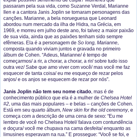
passaram pela sua vida, como Suzanne Verdal, Marianne
Ilen e a cantora Janis Joplin se tornaram personagens das
canções. Marianne, a bela norueguesa que Leonard
abordou num mercado da ilha de Hidra, na Grécia, em
1969, e morreu em julho deste ano, foi talvez a maior paixão
de sua vida, ainda que as paixões tenham sido sempre
efêmeras. Ela é a personagem de
So long, Marianne
,
composta quando viviam juntos e gravada no primeiro
álbum de Cohen. “Adeus, Marianne/ é tempo de
começarmos/ a rir, a chorar, a chorar, a rir/ sobre tudo isso
outra vez/ Sabe que amo viver com você/ mas você me faz
esquecer de tanta coisa/ eu me esqueço de rezar pelos
anjos/ e os anjos se esquecem de rezar por nós”.
Janis Joplin não tem seu nome citado
, mas é de
conhecimento público que ela é a mulher de
Chelsea Hotel
#2
, uma das mais populares – e belas – canções de Cohen.
Está em seu quarto álbum,
New skin for the old ceremony
, e
começa com a descrição de uma cena de sexo: “Eu me
lembro de você no Chelsea Hotel/ falava com contundência
e doçura/ você me chupava na cama desfeita/ enquanto as
limusines esperavam na rua.” E prossegue: “Você se foi, e