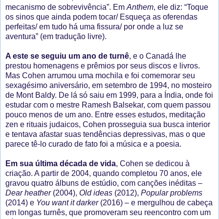
mecanismo de sobrevivência”. Em
Anthem
, ele diz: “Toque
os sinos que ainda podem tocar/ Esqueça as oferendas
perfeitas/ em tudo há uma fissura/ por onde a luz se
aventura” (em tradução livre).
A este se seguiu um ano de turnê
, e o Canadá lhe
prestou homenagens e prêmios por seus discos e livros.
Mas Cohen arrumou uma mochila e foi comemorar seu
sexagésimo aniversário, em setembro de 1994, no mosteiro
de Mont Baldy. De lá só saiu em 1999, para a Índia, onde foi
estudar com o mestre Ramesh Balsekar, com quem passou
pouco menos de um ano. Entre esses estudos, meditação
zen e rituais judaicos, Cohen prosseguia sua busca interior
e tentava afastar suas tendências depressivas, mas o que
parece tê-lo curado de fato foi a música e a poesia.
Em sua última década de vida
, Cohen se dedicou à
criação. A partir de 2004, quando completou 70 anos, ele
gravou quatro álbuns de estúdio, com canções inéditas –
Dear heather
(2004),
Old ideas
(2012),
Popular problems
(2014) e
You want it darker
(2016) – e mergulhou de cabeça
em longas turnês, que promoveram seu reencontro com um