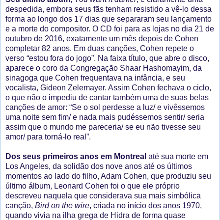
despedida, embora seus fãs tenham resistido a vê-lo dessa
forma ao longo dos 17 dias que separaram seu lançamento
e a morte do compositor. O CD foi para as lojas no dia 21 de
outubro de 2016, exatamente um mês depois de Cohen
completar 82 anos. Em duas canções, Cohen repete o
verso “estou fora do jogo”. Na faixa título, que abre o disco,
aparece o coro da Congregação Shaar Hashomayim, da
sinagoga que Cohen frequentava na infância, e seu
vocalista, Gideon Zelemayer. Assim Cohen fechava o ciclo,
o que não o impediu de cantar também uma de suas belas
canções de amor: “Se o sol perdesse a luz/ e vivêssemos
uma noite sem fim/ e nada mais pudéssemos sentir/ seria
assim que o mundo me pareceria/ se eu não tivesse seu
amor/ para torná-lo real”.
Dos seus primeiros anos em Montreal
até sua morte em
Los Angeles, da solidão dos nove anos até os últimos
momentos ao lado do filho, Adam Cohen, que produziu seu
último álbum, Leonard Cohen foi o que ele próprio
descreveu naquela que considerava sua mais simbólica
canção,
Bird on the wire
, criada no início dos anos 1970,
quando vivia na ilha grega de Hidra de forma quase