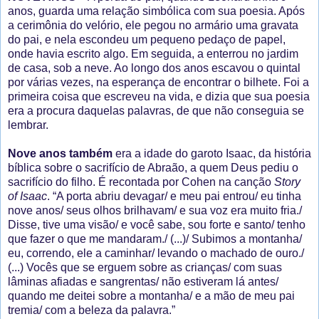
anos, guarda uma relação simbólica com sua poesia. Após
a cerimônia do velório, ele pegou no armário uma gravata
do pai, e nela escondeu um pequeno pedaço de papel,
onde havia escrito algo. Em seguida, a enterrou no jardim
de casa, sob a neve. Ao longo dos anos escavou o quintal
por várias vezes, na esperança de encontrar o bilhete. Foi a
primeira coisa que escreveu na vida, e dizia que sua poesia
era a procura daquelas palavras, de que não conseguia se
lembrar.
Nove anos também
era a idade do garoto Isaac, da história
bíblica sobre o sacrifício de Abraão, a quem Deus pediu o
sacrifício do filho. É recontada por Cohen na canção
Story
of Isaac
. “A porta abriu devagar/ e meu pai entrou/ eu tinha
nove anos/ seus olhos brilhavam/ e sua voz era muito fria./
Disse, tive uma visão/ e você sabe, sou forte e santo/ tenho
que fazer o que me mandaram./ (...)/ Subimos a montanha/
eu, correndo, ele a caminhar/ levando o machado de ouro./
(...) Vocês que se erguem sobre as crianças/ com suas
lâminas afiadas e sangrentas/ não estiveram lá antes/
quando me deitei sobre a montanha/ e a mão de meu pai
tremia/ com a beleza da palavra.”