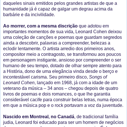
daqueles sinais emitidos pelos grandes artistas de que a
humanidade já é capaz de galgar um degrau acima da
barbárie e da incivilidade.
Ao morrer, com a mesma discrição
que adotou em
importantes momentos de sua vida, Leonard Cohen deixou
uma coleção de canções e poemas que guardam segredos
ainda a descobrir, palavras a compreender, belezas a
eclodir lentamente. O artista arredio dos primeiros anos,
compositor meio a contragosto, se transformou aos poucos
em personagem instigante, ansioso por compreender o ser
humano de seu tempo, dotado de olhar sempre atento para
a História, dono de uma elegância vinda desde o berço e
incontestável carisma. Seu primeiro disco,
Songs of
Leonard Cohen
, lançado em 1968, já com a idade de um
veterano da música – 34 anos – chegou depois de quatro
livros de poemas e dois romances, o que lhe garantia
considerável cacife para construir belas letras, numa época
em que a música pop e o rock portavam a voz da juventude.
Nascido em Montreal, no Canadá
, de tradicional família
judia, Leonard foi educado para ser um homem de negócios