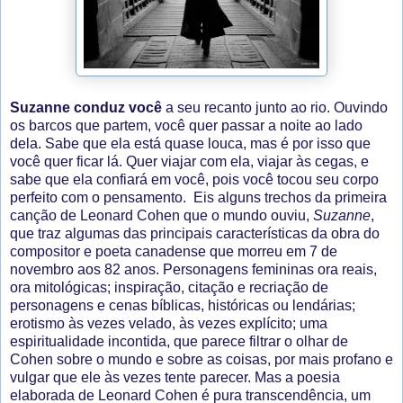
Suzanne conduz você
a seu recanto junto ao rio. Ouvindo
os barcos que partem, você quer passar a noite ao lado
dela. Sabe que ela está quase louca, mas é por isso que
você quer ficar lá. Quer viajar com ela, viajar às cegas, e
sabe que ela confiará em você, pois você tocou seu corpo
perfeito com o pensamento. Eis alguns trechos da primeira
canção de Leonard Cohen que o mundo ouviu,
Suzanne
,
que traz algumas das principais características da obra do
compositor e poeta canadense que morreu em 7 de
novembro aos 82 anos. Personagens femininas ora reais,
ora mitológicas; inspiração, citação e recriação de
personagens e cenas bíblicas, históricas ou lendárias;
erotismo às vezes velado, às vezes explícito; uma
espiritualidade incontida, que parece filtrar o olhar de
Cohen sobre o mundo e sobre as coisas, por mais profano e
vulgar que ele às vezes tente parecer. Mas a poesia
elaborada de Leonard Cohen é pura transcendência, um