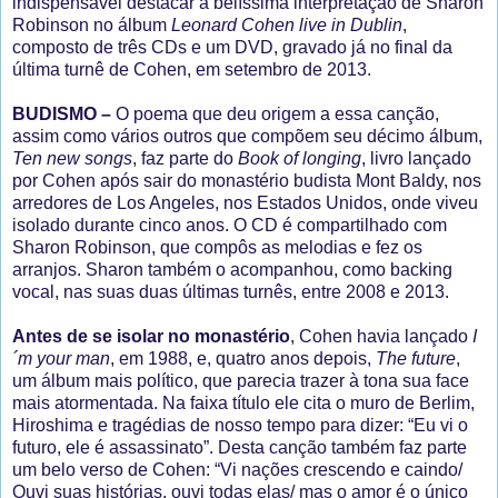
indispensável destacar a belíssima interpretação de Sharon
Robinson no álbum
Leonard Cohen live in Dublin
,
composto de três CDs e um DVD, gravado já no final da
última turnê de Cohen, em setembro de 2013.
BUDISMO –
O poema que deu origem a essa canção,
assim como vários outros que compõem seu décimo álbum,
Ten new songs
, faz parte do
Book of longing
, livro lançado
por Cohen após sair do monastério budista Mont Baldy, nos
arredores de Los Angeles, nos Estados Unidos, onde viveu
isolado durante cinco anos. O CD é compartilhado com
Sharon Robinson, que compôs as melodias e fez os
arranjos. Sharon também o acompanhou, como backing
vocal, nas suas duas últimas turnês, entre 2008 e 2013.
Antes de se isolar no monastério
, Cohen havia lançado
I
´m your man
, em 1988, e, quatro anos depois,
The future
,
um álbum mais político, que parecia trazer à tona sua face
mais atormentada. Na faixa título ele cita o muro de Berlim,
Hiroshima e tragédias de nosso tempo para dizer: “Eu vi o
futuro, ele é assassinato”. Desta canção também faz parte
um belo verso de Cohen: “Vi nações crescendo e caindo/
Ouvi suas histórias, ouvi todas elas/ mas o amor é o único