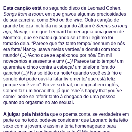
Esta canção está
no segundo disco de Leonard Cohen,
Songs from a room
, em que gravou algumas preciosidades
de sua carreira, como
Bird on the wire
. Outra canção de
grande beleza incluída no segundo álbum é
Seems so long
ago, Nancy
, com que Leonard homenageia uma jovem de
Montreal, que se matou quando seu filho ilegítimo foi
tomado dela. “Parece que faz tanto tempo/ nenhum de nós
era forte/ Nancy usava meias verdes/ e dormiu com todo
mundo/ (...) /Acho que se apaixonou por nós/ Em mil
novecentos e sessenta e um/ (...)/ Parece tanto tempo/ um
quarenta e cinco contra a cabeça/ um telefone fora do
gancho/ (...)/ Na solidão da noite/ quando você está frio e
sonolento/ pode ouvi-la falar livremente/ que está feliz
porque você veio”. No verso final, no original em inglês,
Cohen faz um trocadilho, já que “she´s happy that you´ve
come” pode se referir tanto à chegada de uma pessoa
quanto ao orgasmo no ato sexual.
A julgar pela história
que o poema conta, se verdadeira em
parte ou no todo, pode-se considerar que Leonard teria feito
sexo com a jovem, e assim a teria homenageado para
expiar possível sentimento de culpa? Mulheres que