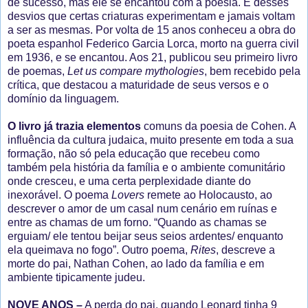
de sucesso, mas ele se encantou com a poesia. É desses
desvios que certas criaturas experimentam e jamais voltam
a ser as mesmas. Por volta de 15 anos conheceu a obra do
poeta espanhol Federico Garcia Lorca, morto na guerra civil
em 1936, e se encantou. Aos 21, publicou seu primeiro livro
de poemas,
Let us compare mythologies
, bem recebido pela
crítica, que destacou a maturidade de seus versos e o
domínio da linguagem.
O livro já trazia elementos
comuns da poesia de Cohen. A
influência da cultura judaica, muito presente em toda a sua
formação, não só pela educação que recebeu como
também pela história da família e o ambiente comunitário
onde cresceu, e uma certa perplexidade diante do
inexorável. O poema
Lovers
remete ao Holocausto, ao
descrever o amor de um casal num cenário em ruínas e
entre as chamas de um forno. “Quando as chamas se
erguiam/ ele tentou beijar seus seios ardentes/ enquanto
ela queimava no fogo”. Outro poema,
Rites
, descreve a
morte do pai, Nathan Cohen, ao lado da família e em
ambiente tipicamente judeu.
NOVE ANOS –
A perda do pai, quando Leonard tinha 9