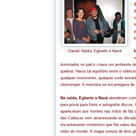
d
m
f
p
p
Daniel, Nádia, Egberto e Naná
N
m
iluminados no palco criava um ambiente de
quebrar. Havia tal equilíbrio entre o silê
qualquer movimento, qualquer ruído estra
interromper. A memória se encarregaria de
Na saída, Egberto e Naná
atenderam com 
para posar para fotos e autografar discos,
apareceram aos montes nas mãos de fãs 
das Cabeças
vem atravessando as déca
encantamento misterioso que lhe valeu de
redor do mundo. A magia sonora de dois gê