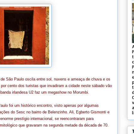
t
c
a de São Paulo oscila entre sol, nuvens e ameaça de chuva e os
 por cento dos turistas que invadiram a cidade neste sábado vão
d
 a banda irlandesa U2 faz um megashow no Morumbi.
v
ulo foi um histórico encontro, visto apenas por algumas
lações do Sesc no bairro de Belenzinho. Ali, Egberto Gismonti e
l
enorme prestígio internacional, se reencontraram para
 mitológico que gravaram na segunda metade da década de 70.