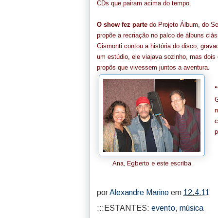
CDs que pairam acima do tempo.
O show fez parte
do Projeto Álbum, do Se
propõe a recriação no palco de álbuns clás
Gismonti contou a história do disco, grav
um estúdio, ele viajava sozinho, mas doi
propôs que vivessem juntos a aventura.
“
G
m
c
p
Ana, Egberto e este escriba
por
Alexandre Marino
em
12.4.11
:::ESTANTES:
evento
,
música