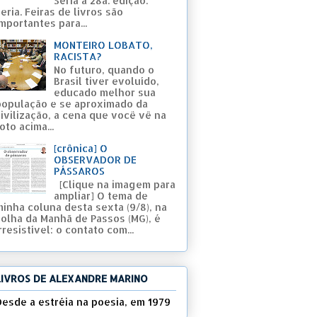
Seria a 28a. edição.
eria. Feiras de livros são
mportantes para...
MONTEIRO LOBATO,
RACISTA?
No futuro, quando o
Brasil tiver evoluído,
educado melhor sua
população e se aproximado da
civilização, a cena que você vê na
oto acima...
[crônica] O
OBSERVADOR DE
PÁSSAROS
[Clique na imagem para
ampliar] O tema de
minha coluna desta sexta (9/8), na
Folha da Manhã de Passos (MG), é
rresistível: o contato com...
LIVROS DE ALEXANDRE MARINO
Desde a estréia na poesia, em 1979