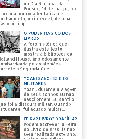
no Dia Nacional da
Poesia , 14 de março, foi
marcada por uma tentativa de
linchamento, na internet, de uma
as mais imp...
O PODER MÁGICO DOS
LIVROS
A foto histórica que
ilustra este texto
mostra a biblioteca da
Holland House, impiedosamente
bombardeada pelos alemães
durante a Segunda Gue...
YOANI SANCHEZ E OS
MILITARES
Yoani, durante a viagem
de seus sonhos Eu não
nasci ontem. Eu senti o
ue foi a ditadura militar. Quando
studante, fui acuado muitas...
FEIRA? LIVRO? BRASÍLIA?
Podem escrever: a Feira
do Livro de Brasília não
será realizada este ano.