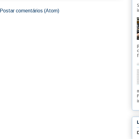
S
i
Postar comentários (Atom)
f
i