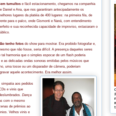
Sem tumultos
e fácil estacionamento, chegamos na companhia
e Daniel e Ana, que nos garantiram antecipadamente os
elhores lugares da platéia de 400 lugares: na primeira fila, de
rente para o palco, onde Gismonti e Naná, com entendimento
erfeito e sua reconhecida capacidade de improviso, extasiaram o
úblico.
ão tenho fotos
do show para mostrar. Era proibido fotografar e,
esmo que não fosse, seria difícil. A presença daqueles seres
 tal harmonia que o simples espocar de um flash poderia
ncio e as delicadas ondas sonoras emitidas pelos músicos que
nho, uma tosse ou um disparador de câmera, poderiam
 gravar aquele acontecimento. Era melhor assim.
simpatia aos pedidos
 CDs e vinis que
(
deslumbrados.
Dança
das com o mesmo
zenas de prêmios ao
nios. Velhos vinis e