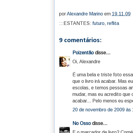
por
Alexandre Marino
em
19.11.09
:::ESTANTES:
futuro
,
reflita
9 comentários:
Poizentão
disse...
Oi, Alexandre
É uma bela e triste foto ess
que o livro irá acabar. Mas 
escolas, e temos pessoas am
mudar, mas eu acredito que o
acabar... Pelo menos eu esp
20 de novembro de 2009 às 
No Osso
disse...
E o marcador de livro? Comé