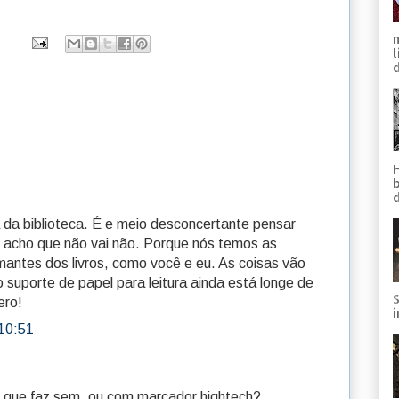
d
a da biblioteca. É e meio desconcertante pensar
eu acho que não vai não. Porque nós temos as
antes dos livros, como você e eu. As coisas vão
 suporte de papel para leitura ainda está longe de
S
ero!
i
10:51
 que faz sem, ou com marcador hightech?