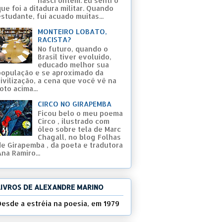
nasci ontem. Eu senti o
ue foi a ditadura militar. Quando
studante, fui acuado muitas...
MONTEIRO LOBATO,
RACISTA?
No futuro, quando o
Brasil tiver evoluído,
educado melhor sua
população e se aproximado da
civilização, a cena que você vê na
oto acima...
CIRCO NO GIRAPEMBA
Ficou belo o meu poema
Circo , ilustrado com
óleo sobre tela de Marc
Chagall, no blog Folhas
de Girapemba , da poeta e tradutora
na Ramiro...
LIVROS DE ALEXANDRE MARINO
Desde a estréia na poesia, em 1979