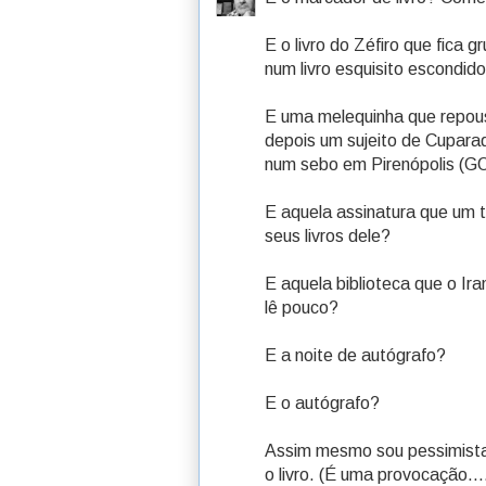
E o livro do Zéfiro que fica
num livro esquisito escondid
E uma melequinha que repou
depois um sujeito de Cupar
num sebo em Pirenópolis (G
E aquela assinatura que um 
seus livros dele?
E aquela biblioteca que o Ir
lê pouco?
E a noite de autógrafo?
E o autógrafo?
Assim mesmo sou pessimista, 
o livro. (É uma provocação...