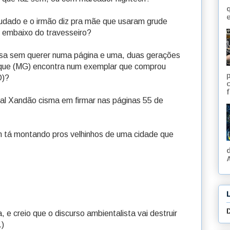
q
e
 grudado e o irmão diz pra mãe que usaram grude
o embaixo do travesseiro?
sa sem querer numa página e uma, duas gerações
aque (MG) encontra num exemplar que comprou
O)?
f
tal Xandão cisma em firmar nas páginas 55 de
an tá montando pros velhinhos de uma cidade que
A
e creio que o discurso ambientalista vai destruir
.)