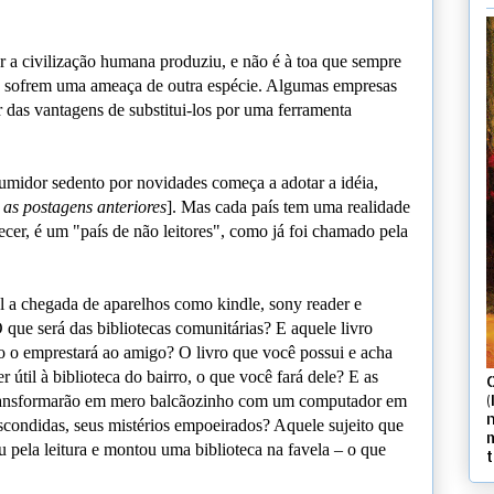
r a civilização humana produziu, e não é à toa que sempre
a sofrem uma ameaça de outra espécie. Algumas empresas
 das vantagens de substitui-los por uma ferramenta
midor sedento por novidades começa a adotar a idéia,
a as postagens anteriores
]. Mas cada país tem uma realidade
uecer, é um "país de não leitores", como já foi chamado pela
 a chegada de aparelhos como kindle, sony reader e
 que será das bibliotecas comunitárias? E aquele livro
o o emprestará ao amigo? O livro que você possui e acha
r útil à biblioteca do bairro, o que você fará dele? E as
(
e transformarão em mero balcãozinho com um computador em
scondidas, seus mistérios empoeirados? Aquele sujeito que
u pela leitura e montou uma biblioteca na favela – o que