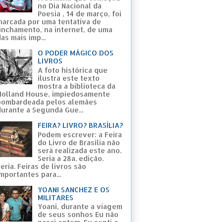
no Dia Nacional da
Poesia , 14 de março, foi
marcada por uma tentativa de
linchamento, na internet, de uma
as mais imp...
O PODER MÁGICO DOS
LIVROS
A foto histórica que
ilustra este texto
mostra a biblioteca da
Holland House, impiedosamente
bombardeada pelos alemães
durante a Segunda Gue...
FEIRA? LIVRO? BRASÍLIA?
Podem escrever: a Feira
do Livro de Brasília não
será realizada este ano.
Seria a 28a. edição.
eria. Feiras de livros são
mportantes para...
YOANI SANCHEZ E OS
MILITARES
Yoani, durante a viagem
de seus sonhos Eu não