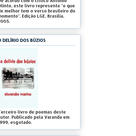
De acordo com o crítico Antonio
Olinto, este livro representa "o que
de melhor tem o verso brasileiro do
momento". Edição LGE, Brasília,
2005.
O DELÍRIO DOS BÚZIOS
Terceiro livro de poemas deste
autor. Publicado pela Varanda em
1999, esgotado.