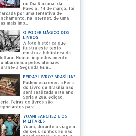
no Dia Nacional da
Poesia , 14 de março, foi
marcada por uma tentativa de
linchamento, na internet, de uma
as mais imp...
O PODER MÁGICO DOS
LIVROS
A foto histórica que
ilustra este texto
mostra a biblioteca da
Holland House, impiedosamente
bombardeada pelos alemães
durante a Segunda Gue...
FEIRA? LIVRO? BRASÍLIA?
Podem escrever: a Feira
do Livro de Brasília não
será realizada este ano.
Seria a 28a. edição.
eria. Feiras de livros são
mportantes para...
YOANI SANCHEZ E OS
MILITARES
Yoani, durante a viagem
de seus sonhos Eu não