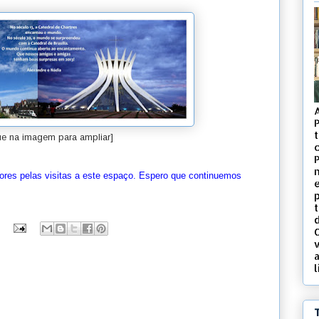
t
ue na imagem para ampliar]
c
ores pelas visitas a este espaço. Espero que continuemos
d
v
l