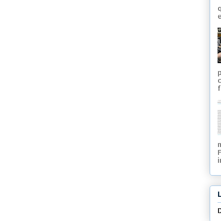
q
e
f
i