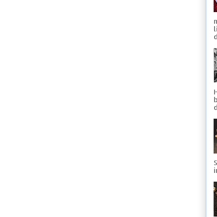
d
S
i