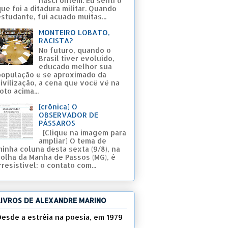
nasci ontem. Eu senti o
ue foi a ditadura militar. Quando
studante, fui acuado muitas...
MONTEIRO LOBATO,
RACISTA?
No futuro, quando o
Brasil tiver evoluído,
educado melhor sua
população e se aproximado da
civilização, a cena que você vê na
oto acima...
[crônica] O
OBSERVADOR DE
PÁSSAROS
[Clique na imagem para
ampliar] O tema de
minha coluna desta sexta (9/8), na
Folha da Manhã de Passos (MG), é
rresistível: o contato com...
LIVROS DE ALEXANDRE MARINO
Desde a estréia na poesia, em 1979