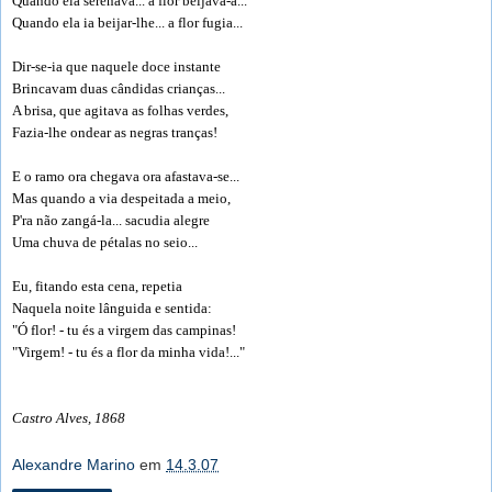
Quando ela serenava... a flor beijava-a...
Quando ela ia beijar-lhe... a flor fugia...
Dir-se-ia que naquele doce instante
Brincavam duas cândidas crianças...
A brisa, que agitava as folhas verdes,
Fazia-lhe ondear as negras tranças!
E o ramo ora chegava ora afastava-se...
Mas quando a via despeitada a meio,
P'ra não zangá-la... sacudia alegre
Uma chuva de pétalas no seio...
Eu, fitando esta cena, repetia
Naquela noite lânguida e sentida:
"Ó flor! - tu és a virgem das campinas!
"Virgem! - tu és a flor da minha vida!..."
Castro Alves, 1868
Alexandre Marino
em
14.3.07