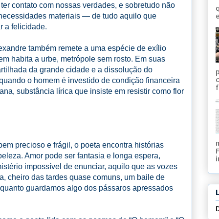
 ter contato com nossas verdades, e sobretudo não
q
ecessidades materiais — de tudo aquilo que
e
 a felicidade.
exandre também remete a uma espécie de exílio
uem habita a urbe, metrópole sem rosto. Em suas
rtilhada da grande cidade e a dissolução do
, quando o homem é investido de condição financeira
f
, substância lírica que insiste em resistir como flor
bem precioso e frágil, o poeta encontra histórias
 beleza. Amor pode ser fantasia e longa espera,
i
stério impossível de enunciar, aquilo que as vozes
, cheiro das tardes quase comuns, um baile de
enquanto guardamos algo dos pássaros apressados