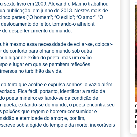
u sexto livro em 2009, Alexandre Marino trabalhou
 sua publicação, em junho de 2013. Nestes mais de
inco partes (“O homem”; “O exílio”; “O amor”; “O
o deslocamento do leitor, tornando-o alheio à
 de despertencimento do mundo.
ia
há mesmo essa necessidade de exilar-se, colocar-
ar de conforto para olhar o mundo sob outra
prio lugar de exílio do poeta, mas um exílio
mpo e lugar em que se permitem reflexões
mersos no turbilhão da vida.
e da terra que acolhe e expulsa sonhos, o vazio além
criado. Fica fácil, portanto, identificar a razão da
o do poeta mineiro: exilando-se da condição de
em poeta; exilando-se do mundo, o poeta encontra seu
(
 das paixões que regem o homem-consumidor e
sidão e eternidade do amor; e, por fim,
escreve sob a égide do tempo e da morte, inexoráveis