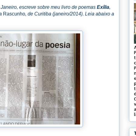
e Janeiro, escreve sobre meu livro de poemas
Exília
,
ra
Rascunho
, de Curitiba (janeiro/2014). Leia abaixo a
t
c
d
v
l