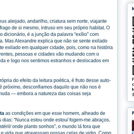
s aleijado, andarilho, criatura sem norte, viajante
frago de si mesmo, intruso em seu próprio habitat. O
o dicionário, é a junção da palavra “exílio” com
ta. Mas Alexandre explica que não se sente exilado
te exilado em qualquer cidade, pois, como na história
erentes, pessoas e cidades vão mudando com o
a e logo nos sentimos estranhos e deslocados em
própria do efeito da leitura poética, é fruto desse auto-
 é próximo, desconfiamos daquilo que não nos é
 muda — embora a natureza das coisas seja
uta
as condições em que esse homem, alheado de
s dias: “Nunca estou onde estou/ fogem-me abraços,
stéril/ onde planto sonhos”, o mundo lá fora que
ol e vida que atravessam nossas celas de vidro. Como