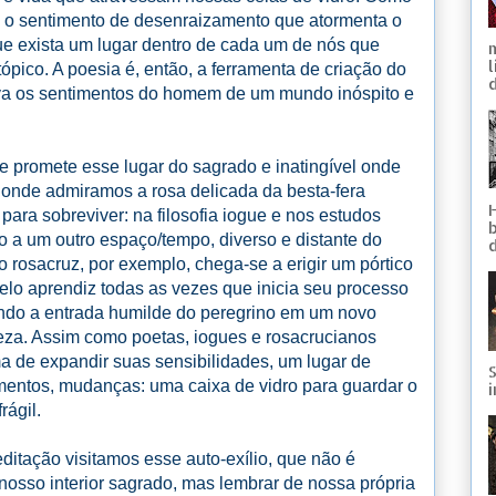
al o sentimento de desenraizamento que atormenta o
ue exista um lugar dentro de cada um de nós que
ópico. A poesia é, então, a ferramenta de criação do
d
lva os sentimentos do homem de um mundo inóspito e
e promete esse lugar do sagrado e inatingível onde
onde admiramos a rosa delicada da besta-fera
ara sobreviver: na filosofia iogue e nos estudos
o a um outro espaço/tempo, diverso e distante do
rosacruz, por exemplo, chega-se a erigir um pórtico
elo aprendiz todas as vezes que inicia seu processo
ando a entrada humilde do peregrino em um novo
eleza. Assim como poetas, iogues e rosacrucianos
a de expandir suas sensibilidades, um lugar de
S
imentos, mudanças: uma caixa de vidro para guardar o
i
rágil.
editação visitamos esse auto-exílio, que não é
nosso interior sagrado, mas lembrar de nossa própria