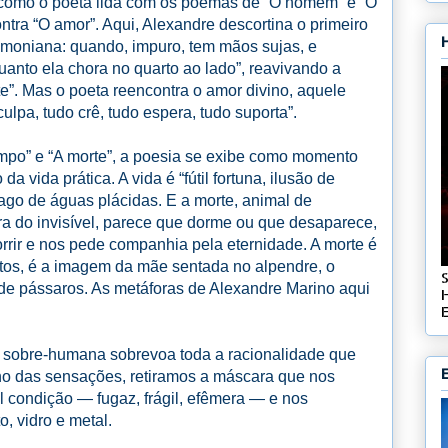
como o poeta lida com os poemas de “O homem” e “O
ntra “O amor”. Aqui, Alexandre descortina o primeiro
amoniana: quando, impuro, tem mãos sujas, e
uanto ela chora no quarto ao lado”, reavivando a
te”. Mas o poeta reencontra o amor divino, aquele
lpa, tudo crê, tudo espera, tudo suporta”.
empo” e “A morte”, a poesia se exibe como momento
a vida prática. A vida é “fútil fortuna, ilusão de
ago de águas plácidas. E a morte, animal de
a do invisível, parece que dorme ou que desaparece,
rrir e nos pede companhia pela eternidade. A morte é
tos, é a imagem da mãe sentada no alpendre, o
 de pássaros. As metáforas de Alexandre Marino aqui
E
 sobre-humana sobrevoa toda a racionalidade que
no das sensações, retiramos a máscara que nos
l condição — fugaz, frágil, efêmera — e nos
, vidro e metal.