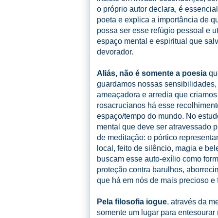
o próprio autor declara, é essenci
poeta e explica a importância de q
possa ser esse refúgio pessoal e ut
espaço mental e espiritual que sa
devorador.
Aliás, não é somente a poesia
qu
guardamos nossas sensibilidades, 
ameaçadora e arredia que criamos p
rosacrucianos há esse recolhiment
espaço/tempo do mundo. No estudo 
mental que deve ser atravessado p
de meditação: o pórtico represent
local, feito de silêncio, magia e b
buscam esse auto-exílio como form
proteção contra barulhos, aborrec
que há em nós de mais precioso e f
Pela filosofia iogue
, através da m
somente um lugar para entesourar 