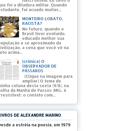
nasci ontem. Eu senti o
ue foi a ditadura militar. Quando
studante, fui acuado muitas...
MONTEIRO LOBATO,
RACISTA?
No futuro, quando o
Brasil tiver evoluído,
educado melhor sua
população e se aproximado da
civilização, a cena que você vê na
oto acima...
[crônica] O
OBSERVADOR DE
PÁSSAROS
[Clique na imagem para
ampliar] O tema de
minha coluna desta sexta (9/8), na
Folha da Manhã de Passos (MG), é
rresistível: o contato com...
LIVROS DE ALEXANDRE MARINO
Desde a estréia na poesia, em 1979