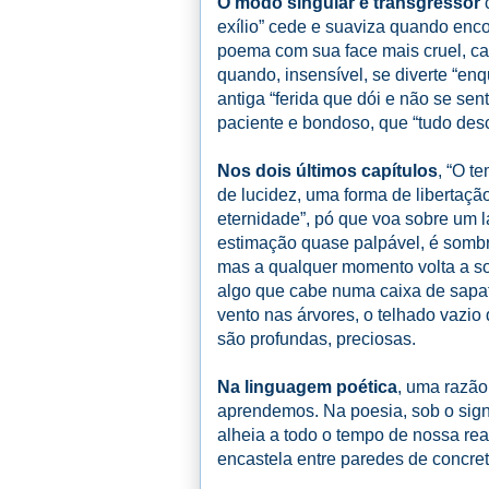
O modo singular e transgressor
exílio” cede e suaviza quando enco
poema com sua face mais cruel, c
quando, insensível, se diverte “enq
antiga “ferida que dói e não se sen
paciente e bondoso, que “tudo descu
Nos dois últimos capítulos
, “O t
de lucidez, uma forma de libertação d
eternidade”, pó que voa sobre um l
estimação quase palpável, é sombr
mas a qualquer momento volta a so
algo que cabe numa caixa de sapa
vento nas árvores, o telhado vazio
são profundas, preciosas.
Na linguagem poética
, uma razão
aprendemos. Na poesia, sob o sig
alheia a todo o tempo de nossa rea
encastela entre paredes de concreto