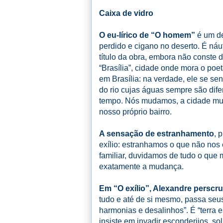
Caixa de vidro
O eu-lírico de “O homem”
é um deu
perdido e cigano no deserto. É náu
título da obra, embora não conste d
“Brasília”, cidade onde mora o poe
em Brasília: na verdade, ele se sen
do rio cujas águas sempre são dif
tempo. Nós mudamos, a cidade mud
nosso próprio bairro.
A sensação de estranhamento
, 
exílio: estranhamos o que não nos
familiar, duvidamos de tudo o que
exatamente a mudança.
Em “O exílio”, Alexandre perscr
tudo e até de si mesmo, passa seu
harmonias e desalinhos”. É “terra e
insiste em invadir esconderijos, s