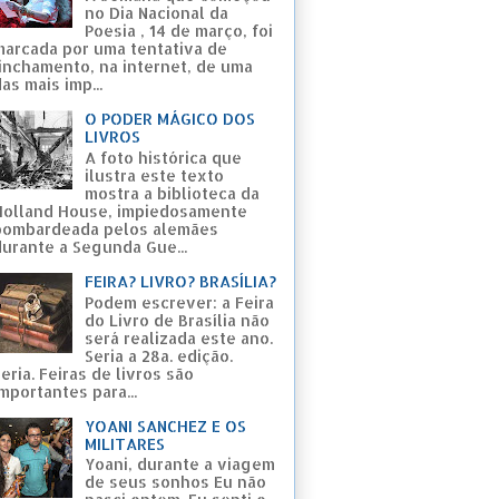
no Dia Nacional da
Poesia , 14 de março, foi
marcada por uma tentativa de
linchamento, na internet, de uma
as mais imp...
O PODER MÁGICO DOS
LIVROS
A foto histórica que
ilustra este texto
mostra a biblioteca da
Holland House, impiedosamente
bombardeada pelos alemães
durante a Segunda Gue...
FEIRA? LIVRO? BRASÍLIA?
Podem escrever: a Feira
do Livro de Brasília não
será realizada este ano.
Seria a 28a. edição.
eria. Feiras de livros são
mportantes para...
YOANI SANCHEZ E OS
MILITARES
Yoani, durante a viagem
de seus sonhos Eu não