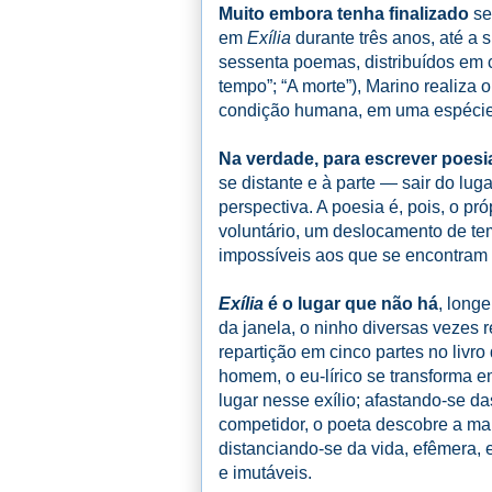
Muito embora tenha finalizado
se
em
Exília
durante três anos, até a
sessenta poemas, distribuídos em c
tempo”; “A morte”), Marino realiza 
condição humana, em uma espécie
Na verdade, para escrever poes
se distante e à parte — sair do lug
perspectiva. A poesia é, pois, o pró
voluntário, um deslocamento de te
impossíveis aos que se encontram i
Exília
é o lugar que não há
, long
da janela, o ninho diversas vezes re
repartição em cinco partes no livr
homem, o eu-lírico se transforma 
lugar nesse exílio; afastando-se
competidor, o poeta descobre a man
distanciando-se da vida, efêmera, 
e imutáveis.