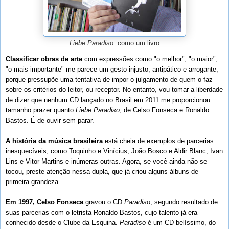
Liebe Paradiso
: como um livro
Classificar obras de arte
com expressões como "o melhor", "o maior",
"o mais importante" me parece um gesto injusto, antipático e arrogante,
porque pressupõe uma tentativa de impor o julgamento de quem o faz
sobre os critérios do leitor, ou receptor. No entanto, vou tomar a liberdade
de dizer que nenhum CD lançado no Brasil em 2011 me proporcionou
tamanho prazer quanto
Liebe Paradiso
, de Celso Fonseca e Ronaldo
Bastos. É de ouvir sem parar.
A história da música brasileira
está cheia de exemplos de parcerias
inesquecíveis, como Toquinho e Vinícius, João Bosco e Aldir Blanc, Ivan
Lins e Vitor Martins e inúmeras outras. Agora, se você ainda não se
tocou, preste atenção nessa dupla, que já criou alguns álbuns de
primeira grandeza.
Em 1997, Celso Fonseca
gravou o CD
Paradiso
, segundo resultado de
suas parcerias com o letrista Ronaldo Bastos, cujo talento já era
conhecido desde o Clube da Esquina.
Paradiso
é um CD belíssimo, do