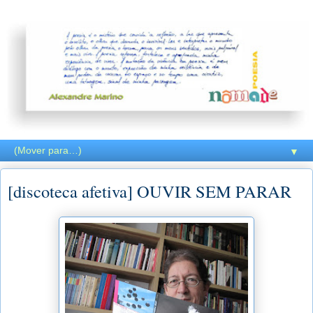
▼
[discoteca afetiva] OUVIR SEM PARAR