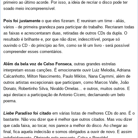
primeiro ao último acorde. Por isso, a ideia de recriar o disco pode ter
soado meio incompreensível.
Pois foi justamente
o que eles fizeram. E reuniram um time - aliás,
vários - de primeira grandeza para participar do trabalho. Recriaram todas
as faixas e acrescentaram duas, retiradas de outros CDs da dupla. O
resultado é brilhante e, por que não dizer, indescritível, porque só
ouvindo o CD - do princípio ao fim, como se lê um livro - será possível
compreender esses comentários.
Além da bela voz de Celso Fonseca
, outras grandes estrelas
interpretam essas canções. É emocionante ouvir Luiz Melodia, Adriana
Calcanhotto, Milton Nascimento, Paulo Miklos, Nana Caymmi, além de
outros artistas excepcionais que participam, como Marcos Valle, João
Donato, Robertinho Silva, Nivaldo Ornelas... e outros, muitos outros. E
aqui destaco a participação de Antonio Cícero, declamando um belo
poema.
Liebe Paradiso
foi citado
em várias listas de melhores CDs do ano. É o
bastante. Não vou dizer que é melhor que outros citados. Mas vou dizer
que cada faixa, ao tocar, nos parece a melhor do disco. Ao chegar ao
final, fica aquela indecisão e somos obrigados a ouvir de novo. E assim
indefinidamente. Obrigado pelo presente, Celso e Ronaldo!