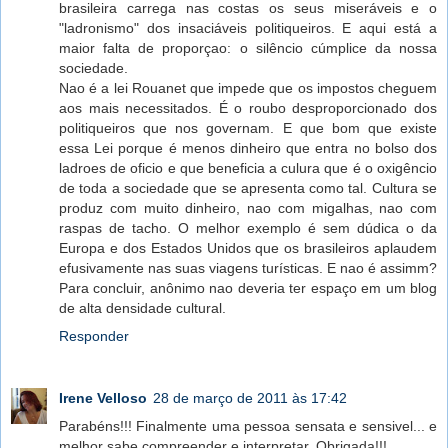
brasileira carrega nas costas os seus miseráveis e o
"ladronismo" dos insaciáveis politiqueiros. E aqui está a
maior falta de proporçao: o silêncio cúmplice da nossa
sociedade.
Nao é a lei Rouanet que impede que os impostos cheguem
aos mais necessitados. É o roubo desproporcionado dos
politiqueiros que nos governam. E que bom que existe
essa Lei porque é menos dinheiro que entra no bolso dos
ladroes de oficio e que beneficia a culura que é o oxigêncio
de toda a sociedade que se apresenta como tal. Cultura se
produz com muito dinheiro, nao com migalhas, nao com
raspas de tacho. O melhor exemplo é sem dúdica o da
Europa e dos Estados Unidos que os brasileiros aplaudem
efusivamente nas suas viagens turísticas. E nao é assimm?
Para concluir, anônimo nao deveria ter espaço em um blog
de alta densidade cultural.
Responder
Irene Velloso
28 de março de 2011 às 17:42
Parabéns!!! Finalmente uma pessoa sensata e sensivel... e
melhor sabe compreender e interpretar. Obrigada!!!