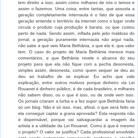
tem direito a isso, assim como milhares de nós o temos e
assim o fazemos. Uma coisa, entre tantas, que assusta a
geração completamente internauta é o fato de que essa
geração entende o território da internet como o lugar onde
circula o produto cuja produção é barata, ou que custou
perto de nada. Sendo assim, inflada pelo jeito maldoso do
jornal, a geração puramente internauta não argui nada,
não sabe a que veio Maria Bethânia, o que ela é, que valor
tem. O caso do projeto de Maria Bethânia merece mais
comentários, e que Bethânia revele o alcance do seu
projeto para que ela não fique com a pecha desonesta,
simples assim, desonesta, como quem sequer se deu ao
deu ao trabalho de se explicar. Eu acho que vale
explicação, entre outros motivos porque dinheiro via Lei
Rouanet é dinheiro público, é de cada brasileiro, e milhares
não sabem disso, ou o que é isso, ou de onde vem isso.
Os jornais criaram a turba e a fez supor que Bethânia faria
só um blog. Não é só isso, mas, afinal, o que será feito se
ela conseguir captar a grana aprovada? Esta resposta não
é dispensável, porque vai salvaguardar a imagem da
artista e a utilidade da Lei Rouanet. Como é que é mesmo
o projeto? O valor se justifica? Cada profissional envolvido