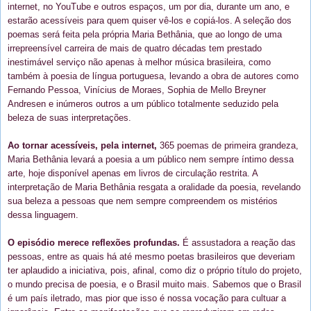
internet, no YouTube e outros espaços, um por dia, durante um ano, e
estarão acessíveis para quem quiser vê-los e copiá-los. A seleção dos
poemas será feita pela própria Maria Bethânia, que ao longo de uma
irrepreensível carreira de mais de quatro décadas tem prestado
inestimável serviço não apenas à melhor música brasileira, como
também à poesia de língua portuguesa, levando a obra de autores como
Fernando Pessoa, Vinícius de Moraes, Sophia de Mello Breyner
Andresen e inúmeros outros a um público totalmente seduzido pela
beleza de suas interpretações.
Ao tornar acessíveis, pela internet,
365 poemas de primeira grandeza,
Maria Bethânia levará a poesia a um público nem sempre íntimo dessa
arte, hoje disponível apenas em livros de circulação restrita. A
interpretação de Maria Bethânia resgata a oralidade da poesia, revelando
sua beleza a pessoas que nem sempre compreendem os mistérios
dessa linguagem.
O episódio merece reflexões profundas.
É assustadora a reação das
pessoas, entre as quais há até mesmo poetas brasileiros que deveriam
ter aplaudido a iniciativa, pois, afinal, como diz o próprio título do projeto,
o mundo precisa de poesia, e o Brasil muito mais. Sabemos que o Brasil
é um país iletrado, mas pior que isso é nossa vocação para cultuar a