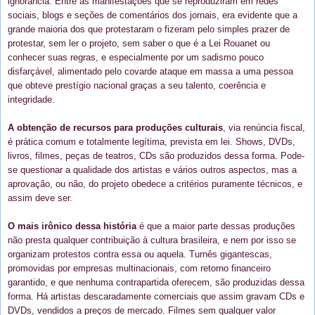
ignorância. Entre as manifestações que se reproduziram em redes
sociais, blogs e seções de comentários dos jornais, era evidente que a
grande maioria dos que protestaram o fizeram pelo simples prazer de
protestar, sem ler o projeto, sem saber o que é a Lei Rouanet ou
conhecer suas regras, e especialmente por um sadismo pouco
disfarçável, alimentado pelo covarde ataque em massa a uma pessoa
que obteve prestígio nacional graças a seu talento, coerência e
integridade.
A obtenção de recursos para produções culturais
, via renúncia fiscal,
é prática comum e totalmente legítima, prevista em lei. Shows, DVDs,
livros, filmes, peças de teatros, CDs são produzidos dessa forma. Pode-
se questionar a qualidade dos artistas e vários outros aspectos, mas a
aprovação, ou não, do projeto obedece a critérios puramente técnicos, e
assim deve ser.
O mais irônico dessa história
é que a maior parte dessas produções
não presta qualquer contribuição à cultura brasileira, e nem por isso se
organizam protestos contra essa ou aquela. Turnês gigantescas,
promovidas por empresas multinacionais, com retorno financeiro
garantido, e que nenhuma contrapartida oferecem, são produzidas dessa
forma. Há artistas descaradamente comerciais que assim gravam CDs e
DVDs, vendidos a preços de mercado. Filmes sem qualquer valor