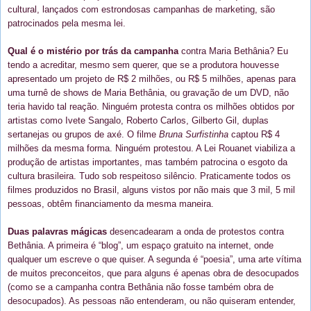
cultural, lançados com estrondosas campanhas de marketing, são
patrocinados pela mesma lei.
Qual é o mistério por trás da campanha
contra Maria Bethânia? Eu
tendo a acreditar, mesmo sem querer, que se a produtora houvesse
apresentado um projeto de R$ 2 milhões, ou R$ 5 milhões, apenas para
uma turnê de shows de Maria Bethânia, ou gravação de um DVD, não
teria havido tal reação. Ninguém protesta contra os milhões obtidos por
artistas como Ivete Sangalo, Roberto Carlos, Gilberto Gil, duplas
sertanejas ou grupos de axé. O filme
Bruna Surfistinha
captou R$ 4
milhões da mesma forma. Ninguém protestou. A Lei Rouanet viabiliza a
produção de artistas importantes, mas também patrocina o esgoto da
cultura brasileira. Tudo sob respeitoso silêncio. Praticamente todos os
filmes produzidos no Brasil, alguns vistos por não mais que 3 mil, 5 mil
pessoas, obtêm financiamento da mesma maneira.
Duas palavras mágicas
desencadearam a onda de protestos contra
Bethânia. A primeira é “blog”, um espaço gratuito na internet, onde
qualquer um escreve o que quiser. A segunda é “poesia”, uma arte vítima
de muitos preconceitos, que para alguns é apenas obra de desocupados
(como se a campanha contra Bethânia não fosse também obra de
desocupados). As pessoas não entenderam, ou não quiseram entender,