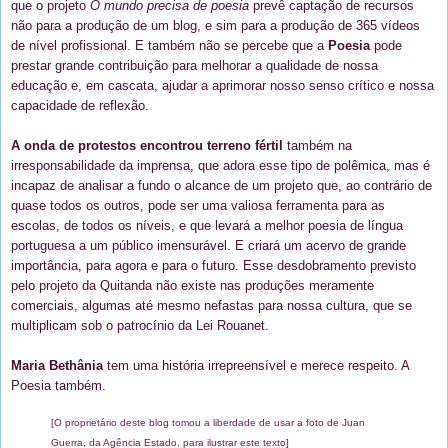
que o projeto
O mundo precisa de poesia
prevê captação de recursos
não para a produção de um blog, e sim para a produção de 365 vídeos
de nível profissional. E também não se percebe que a
Poesia
pode
prestar grande contribuição para melhorar a qualidade de nossa
educação e, em cascata, ajudar a aprimorar nosso senso crítico e nossa
capacidade de reflexão.
A onda de protestos encontrou terreno fértil
também na
irresponsabilidade da imprensa, que adora esse tipo de polêmica, mas é
incapaz de analisar a fundo o alcance de um projeto que, ao contrário de
quase todos os outros, pode ser uma valiosa ferramenta para as
escolas, de todos os níveis, e que levará a melhor poesia de língua
portuguesa a um público imensurável. E criará um acervo de grande
importância, para agora e para o futuro. Esse desdobramento previsto
pelo projeto da Quitanda não existe nas produções meramente
comerciais, algumas até mesmo nefastas para nossa cultura, que se
multiplicam sob o patrocínio da Lei Rouanet.
Maria Bethânia
tem uma história irrepreensível e merece respeito. A
Poesia também.
[O proprietário deste blog tomou a liberdade de usar a foto de Juan
Guerra, da Agência Estado, para ilustrar este texto]