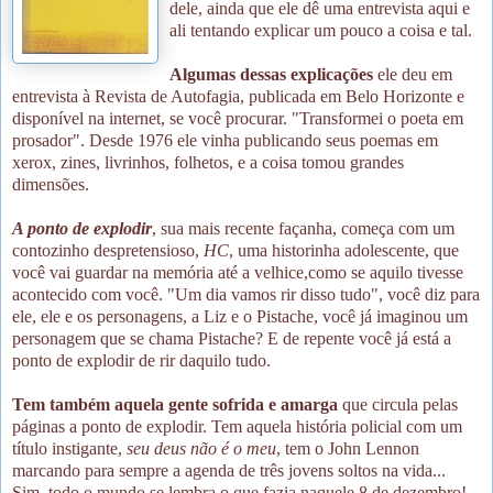
dele, ainda que ele dê uma entrevista aqui e
ali tentando explicar um pouco a coisa e tal.
Algumas dessas explicações
ele deu em
entrevista à Revista de Autofagia, publicada em Belo Horizonte e
disponível na internet, se você procurar. "Transformei o poeta em
prosador". Desde 1976 ele vinha publicando seus poemas em
xerox, zines, livrinhos, folhetos, e a coisa tomou grandes
dimensões.
A ponto de explodir
, sua mais recente façanha, começa com um
contozinho despretensioso,
HC
, uma historinha adolescente, que
você vai guardar na memória até a velhice,como se aquilo tivesse
acontecido com você. "Um dia vamos rir disso tudo", você diz para
ele, ele e os personagens, a Liz e o Pistache, você já imaginou um
personagem que se chama Pistache? E de repente você já está a
ponto de explodir de rir daquilo tudo.
Tem também aquela gente sofrida e amarga
que circula pelas
páginas a ponto de explodir. Tem aquela história policial com um
título instigante,
seu deus não é o meu
, tem o John Lennon
marcando para sempre a agenda de três jovens soltos na vida...
Sim, todo o mundo se lembra o que fazia naquele 8 de dezembro!