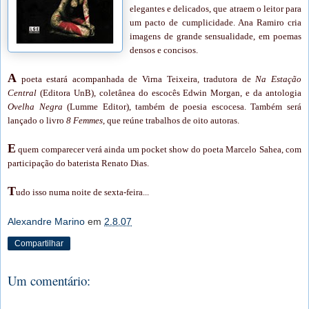
elegantes e delicados, que atraem o leitor para
um pacto de cumplicidade. Ana Ramiro cria
imagens de grande sensualidade, em poemas
densos e concisos.
A
poeta estará acompanhada de Virna Teixeira, tradutora de
Na Estação
Central
(Editora UnB), coletânea do escocês Edwin Morgan, e da antologia
Ovelha Negra
(Lumme Editor), também de poesia escocesa. Também será
lançado o livro
8 Femmes
, que reúne trabalhos de oito autoras.
E
quem comparecer verá ainda um pocket show do poeta Marcelo Sahea, com
participação do baterista Renato Dias.
T
udo isso numa noite de sexta-feira...
Alexandre Marino
em
2.8.07
Compartilhar
Um comentário: