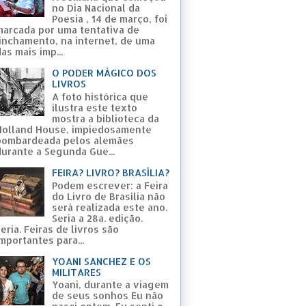
no Dia Nacional da
Poesia , 14 de março, foi
marcada por uma tentativa de
linchamento, na internet, de uma
as mais imp...
O PODER MÁGICO DOS
LIVROS
A foto histórica que
ilustra este texto
mostra a biblioteca da
Holland House, impiedosamente
bombardeada pelos alemães
durante a Segunda Gue...
FEIRA? LIVRO? BRASÍLIA?
Podem escrever: a Feira
do Livro de Brasília não
será realizada este ano.
Seria a 28a. edição.
eria. Feiras de livros são
mportantes para...
YOANI SANCHEZ E OS
MILITARES
Yoani, durante a viagem
de seus sonhos Eu não