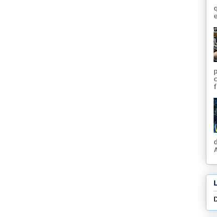
q
e
f
A