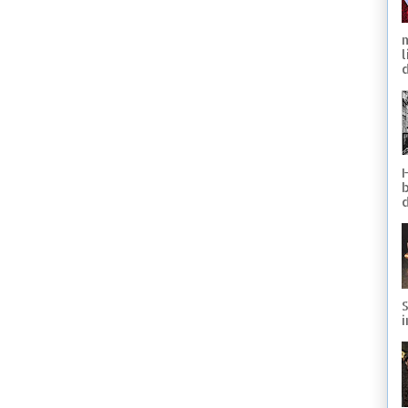
d
S
i