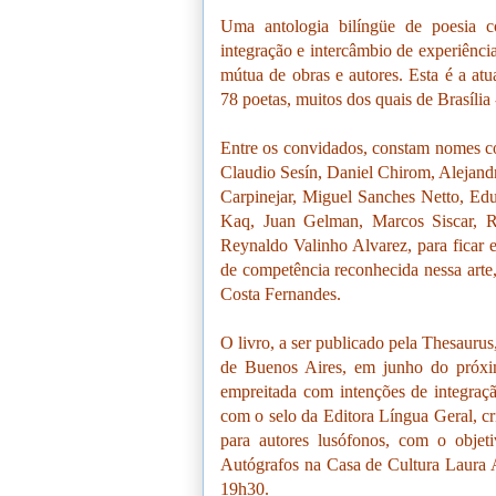
Uma antologia bilíngüe de poesia co
integração e intercâmbio de experiências
mútua de obras e autores. Esta é a at
78 poetas, muitos dos quais de Brasília 
Entre os convidados, constam nomes 
Claudio Sesín, Daniel Chirom, Alejand
Carpinejar, Miguel Sanches Netto, Edu
Kaq, Juan Gelman, Marcos Siscar, R
Reynaldo Valinho Alvarez, para ficar 
de competência reconhecida nessa art
Costa Fernandes.
O livro, a ser publicado pela Thesaurus
de Buenos Aires, em junho do próxim
empreitada com intenções de integraçã
com o selo da Editora Língua Geral, cr
para autores lusófonos, com o objeti
Autógrafos na Casa de Cultura Laura Al
19h30.