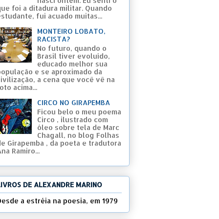
nasci ontem. Eu senti o
ue foi a ditadura militar. Quando
studante, fui acuado muitas...
MONTEIRO LOBATO,
RACISTA?
No futuro, quando o
Brasil tiver evoluído,
educado melhor sua
população e se aproximado da
civilização, a cena que você vê na
oto acima...
CIRCO NO GIRAPEMBA
Ficou belo o meu poema
Circo , ilustrado com
óleo sobre tela de Marc
Chagall, no blog Folhas
de Girapemba , da poeta e tradutora
na Ramiro...
LIVROS DE ALEXANDRE MARINO
Desde a estréia na poesia, em 1979