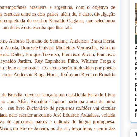
ntemporânea brasileira e argentina, com o objetivo de
 estéticas entre os dois países, além de, é claro, divulgação
ual empreitada do escritor Ronaldo Cagiano, que selecionou
- um deles é este escriba que lhes fala.
como Affonso Romano de Santanna, Anderson Braga Horta,
ro Acosta, Donizete Galvão, Micheliny Verunschk, Fabrício
ardo Dalter, Enrique Traverso, Francisco Alvim, Francisco
t
eynaldo Jardim, Ruy Espinheira Filho, Whisner Fraga e
c
em algumas amostras. Os textos serão traduzidos por poetas
e, como Anderson Braga Horta, Jerônymo Rivera e Ronaldo
d
, de Brasília, deve ser lançado por ocasião da Feira do Livro
o ano. Aliás, Ronaldo Cagiano participa ainda de outra
v
o - seu livro
Dicionário de pequenas solidões
vai circular
iada pelo escritor angolano José Eduardo Agualusa, voltada
l
vo de aproximar países e culturas de língua portuguesa.
vim, no Rio de Janeiro, no dia 31, terça-feira, a partir das