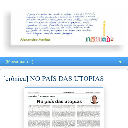
▼
[crônica] NO PAÍS DAS UTOPIAS