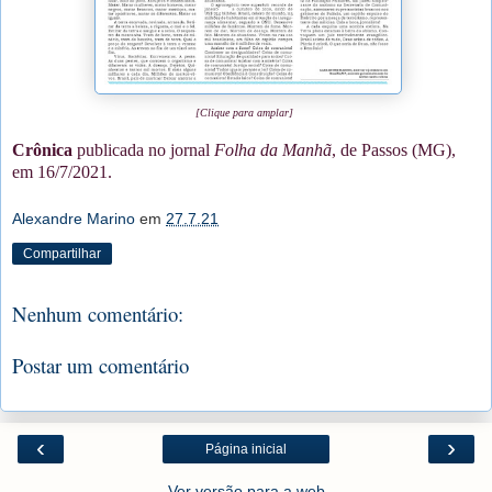
[Clique para amplar]
Crônica
publicada no jornal
Folha da Manhã
, de Passos (MG),
em 16/7/2021.
Alexandre Marino
em
27.7.21
Compartilhar
Nenhum comentário:
Postar um comentário
‹
›
Página inicial
Ver versão para a web