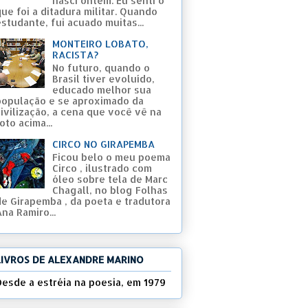
nasci ontem. Eu senti o
ue foi a ditadura militar. Quando
studante, fui acuado muitas...
MONTEIRO LOBATO,
RACISTA?
No futuro, quando o
Brasil tiver evoluído,
educado melhor sua
população e se aproximado da
civilização, a cena que você vê na
oto acima...
CIRCO NO GIRAPEMBA
Ficou belo o meu poema
Circo , ilustrado com
óleo sobre tela de Marc
Chagall, no blog Folhas
de Girapemba , da poeta e tradutora
na Ramiro...
LIVROS DE ALEXANDRE MARINO
Desde a estréia na poesia, em 1979