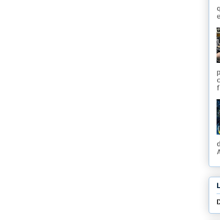
q
e
f
A