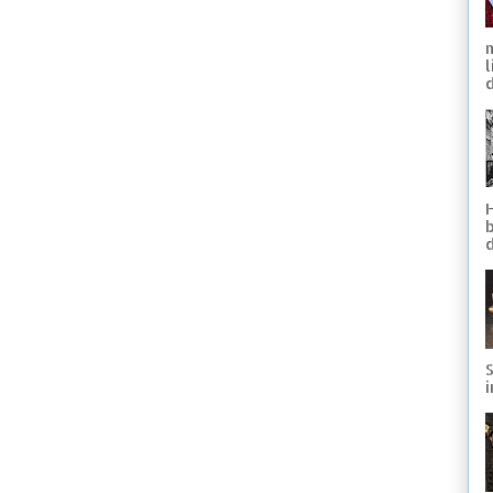
d
S
i