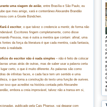
urante uma viagem de avião
, entre Brasília e São Paulo, eu
ube que meu amigo, xará e conterrâneo Alexandre Brandão
ansou com a Gisele Bündchen.
Xará é escritor
, o que talvez o credencie a mentir, de forma não
ndenável. Escritores fingem completamente, como disse
rnando Pessoa, mas é outra a mentira que contam: afinal, uma
s fontes da força da literatura é que cada mentira, cada fantasia,
t
mete à realidade.
c
ofício do escritor não é nada simples
– não é feito de colocar
lavras umas atrás de outras, mas de saber usar a palavra certa
 lugar certo, o que é muito diferente. As palavras são como
d
dras de infinitas faces, e cada face tem um sentido e uma
tileza, o que torna a construção do texto uma função de ourives.
v
por isso que acreditei na história contada pelo Alexandre
l
andão, embora a creia improvável, talvez não a transa em si,
ecionadas
, publicado pela Cais Pharoux, vai deparar com