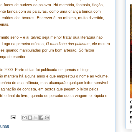
s faces de ourives da palavra. Há memória, fantasia, ficção,
mente brinca com as palavras, como uma criança brinca com
 caídos das árvores. Escrever é, no mínimo, muito divertido,
eiras.
muito sério – e aí talvez seja melhor tratar sua literatura não
 Logo na primeira crônica,
O mundinho das palavras
, ele mostra
es quando manipuladas por um bom artesão. Só faltou
ça de escritor.
r de 2000. Parte delas foi publicada em jornais e blogs,
ão mantém há alguns anos e que emprestou o nome ao volume.
nário de sua infância, mas alcançarão qualquer leitor sensível.
maginação de contista, em textos que pegam o leitor pelos
 o final do livro, quando se percebe que a viagem foi rápida e
(
turas