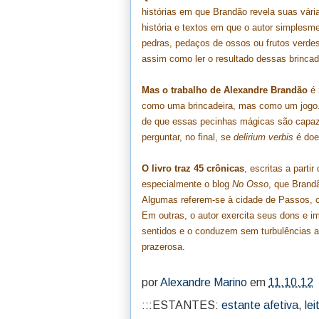
histórias em que Brandão revela suas vária
história e textos em que o autor simples
pedras, pedaços de ossos ou frutos verdes
assim como ler o resultado dessas brincad
Mas o trabalho de Alexandre Brandão
é 
como uma brincadeira, mas como um jogo.
de que essas pecinhas mágicas são capaz
perguntar, no final, se
delirium verbis
é doen
O livro traz 45 crônicas
, escritas a parti
especialmente o blog
No Osso
, que Brand
Algumas referem-se à cidade de Passos, ce
Em outras, o autor exercita seus dons e i
sentidos e o conduzem sem turbulências até
prazerosa.
por
Alexandre Marino
em
11.10.12
:::ESTANTES:
estante afetiva
,
lei