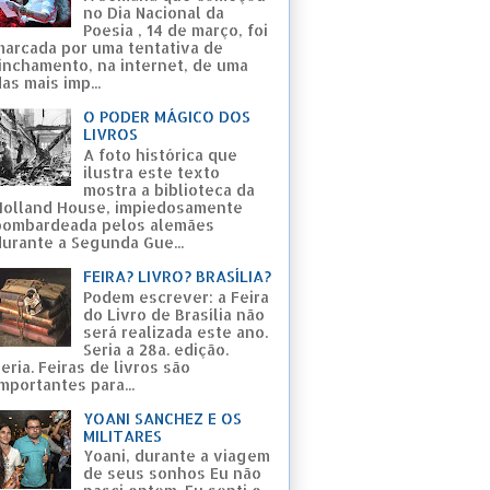
no Dia Nacional da
Poesia , 14 de março, foi
marcada por uma tentativa de
linchamento, na internet, de uma
as mais imp...
O PODER MÁGICO DOS
LIVROS
A foto histórica que
ilustra este texto
mostra a biblioteca da
Holland House, impiedosamente
bombardeada pelos alemães
durante a Segunda Gue...
FEIRA? LIVRO? BRASÍLIA?
Podem escrever: a Feira
do Livro de Brasília não
será realizada este ano.
Seria a 28a. edição.
eria. Feiras de livros são
mportantes para...
YOANI SANCHEZ E OS
MILITARES
Yoani, durante a viagem
de seus sonhos Eu não