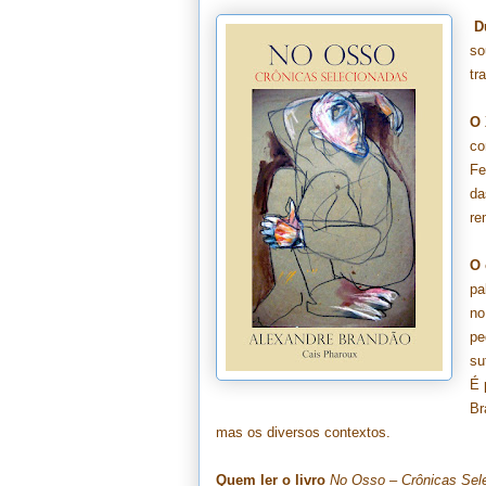
D
so
tr
O 
co
Fe
da
re
O 
pa
no
pe
su
É 
Br
mas os diversos contextos.
Quem ler o livro
No Osso – Crônicas Sel