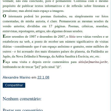
verdade, não está concluído, pois é permanente. Continua com o mesmo
propósito de publicar textos informativos e de reflexão sobre literatura e
jornalismo; mas abrirá mais espaço a imagens.
O
internauta poderá ler poemas ilustrados, ou simplesmente ver fotos
comentadas, de minha autoria, é claro. Permanecem as mesmas sessões da
versão anterior, divididas em 17 páginas. Poemas, crônicas, resenhas,
entrevistas, reportagens, artigos, são algumas dessas sessões.
E
ntre setembro de 1997 e dezembro de 2007, o
Sítio
teve várias versões e se
estabeleceu na web, a ponto de receber um número significativo de visitas
diárias - considerando que é um espaço anônimo e gratuito, entre milhões de
outros - e foi acessado dos mais distantes países do planeta, da Finlândia ao
Japão, da Nova Zelândia à Noruega, da Arábia Saudita à Escócia, etc, etc.
F
aça uma visita e depois envie comentários para
sitio[at]marino.jor.br
,
lembrando-se de trocar "[at]" pelo sinal "@".
Alexandre Marino
em
22.1.08
Compartilhar
Nenhum comentário:
Postar um comentário