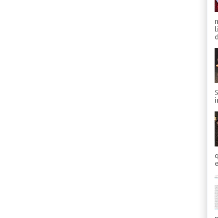
d
S
i
q
e