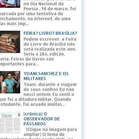
no Dia Nacional da
Poesia , 14 de março, foi
marcada por uma tentativa de
linchamento, na internet, de uma
as mais imp...
FEIRA? LIVRO? BRASÍLIA?
Podem escrever: a Feira
do Livro de Brasília não
será realizada este ano.
Seria a 28a. edição.
eria. Feiras de livros são
mportantes para...
YOANI SANCHEZ E OS
MILITARES
Yoani, durante a viagem
de seus sonhos Eu não
nasci ontem. Eu senti o
ue foi a ditadura militar. Quando
studante, fui acuado muitas...
[crônica] O
OBSERVADOR DE
PÁSSAROS
[Clique na imagem para
ampliar] O tema de