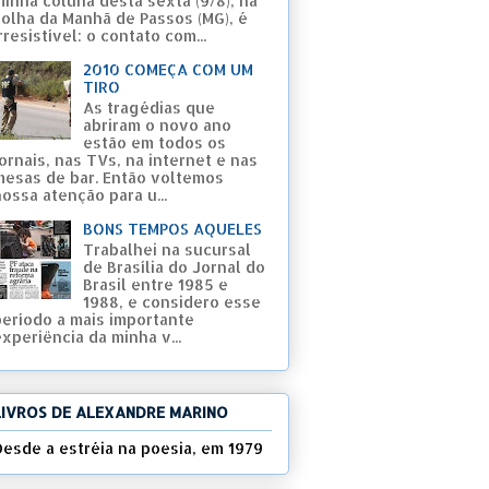
minha coluna desta sexta (9/8), na
Folha da Manhã de Passos (MG), é
rresistível: o contato com...
2010 COMEÇA COM UM
TIRO
As tragédias que
abriram o novo ano
estão em todos os
ornais, nas TVs, na internet e nas
mesas de bar. Então voltemos
ossa atenção para u...
BONS TEMPOS AQUELES
Trabalhei na sucursal
de Brasília do Jornal do
Brasil entre 1985 e
1988, e considero esse
período a mais importante
xperiência da minha v...
LIVROS DE ALEXANDRE MARINO
Desde a estréia na poesia, em 1979