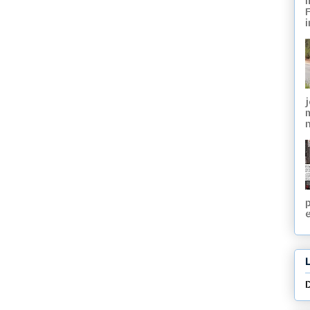
i
j
n
e